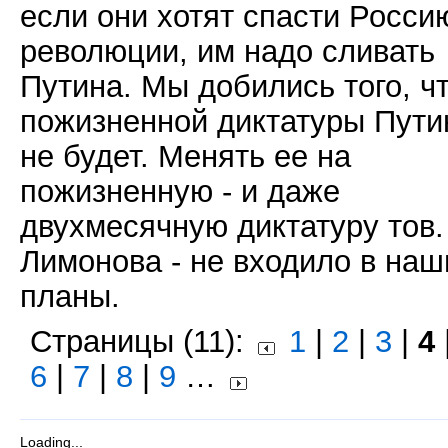
если они хотят спасти Росси
революции, им надо сливать
Путина. Мы добились того, ч
пожизненной диктатуры Пути
не будет. Менять ее на
пожизненную - и даже
двухмесячную диктатуру тов.
Лимонова - не входило в наш
планы.
Страницы (11):
1
|
2
|
3
|
4
6
|
7
|
8
|
9
…
Loading...