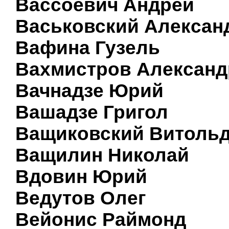
Вассоевич Андрей
Васьковский Алексан
Вафина Гузель
Вахмистров Александ
Вачнадзе Юрий
Вашадзе Григол
Ващиковский Витоль
Ващилин Николай
Вдовин Юрий
Ведутов Олег
Вейонис Раймонд