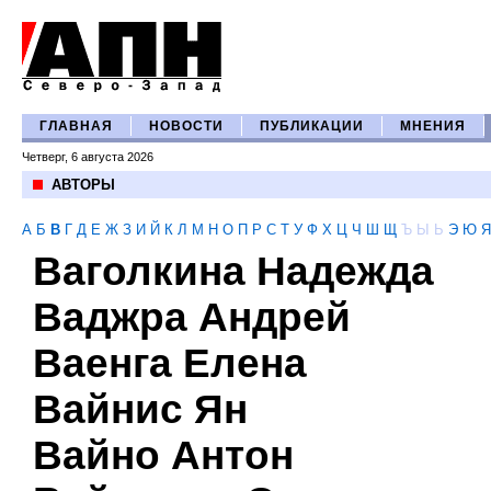
ГЛАВНАЯ
НОВОСТИ
ПУБЛИКАЦИИ
МНЕНИЯ
Четверг, 6 августа 2026
АВТОРЫ
А
Б
В
Г
Д
Е
Ж
З
И
Й
К
Л
М
Н
О
П
Р
С
Т
У
Ф
Х
Ц
Ч
Ш
Щ
Ъ
Ы
Ь
Э
Ю
Я
Ваголкина Надежда
Ваджра Андрей
Ваенга Елена
Вайнис Ян
Вайно Антон