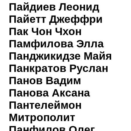
Пайдиев Леонид
Пайетт Джеффри
Пак Чон Чхон
Памфилова Элла
Панджикидзе Майя
Панкратов Руслан
Панов Вадим
Панова Аксана
Пантелеймон
Митрополит
Панфилов Олег