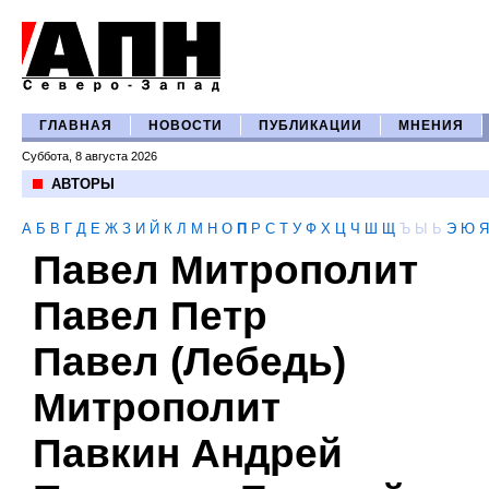
ГЛАВНАЯ
НОВОСТИ
ПУБЛИКАЦИИ
МНЕНИЯ
Суббота, 8 августа 2026
АВТОРЫ
А
Б
В
Г
Д
Е
Ж
З
И
Й
К
Л
М
Н
О
П
Р
С
Т
У
Ф
Х
Ц
Ч
Ш
Щ
Ъ
Ы
Ь
Э
Ю
Я
Павел Митрополит
Павел Петр
Павел (Лебедь)
Митрополит
Павкин Андрей