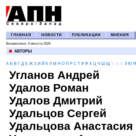
ГЛАВНАЯ
НОВОСТИ
ПУБЛИКАЦИИ
МНЕНИЯ
Воскресенье, 9 августа 2026
АВТОРЫ
А
Б
В
Г
Д
Е
Ж
З
И
Й
К
Л
М
Н
О
П
Р
С
Т
У
Ф
Х
Ц
Ч
Ш
Щ
Ъ
Ы
Ь
Э
Ю
Я
Угланов Андрей
Удалов Роман
Удалов Дмитрий
Удальцов Сергей
Удальцова Анастасия