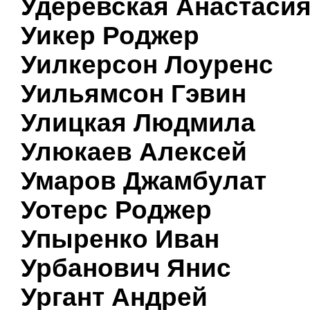
Удеревская Анастаси
Уикер Роджер
Уилкерсон Лоуренс
Уильямсон Гэвин
Улицкая Людмила
Улюкаев Алексей
Умаров Джамбулат
Уотерс Роджер
Упыренко Иван
Урбанович Янис
Ургант Андрей