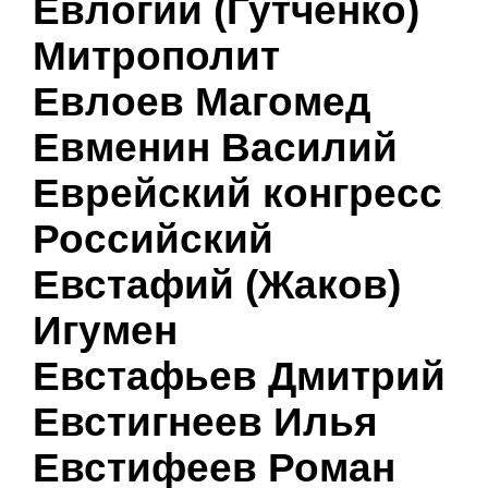
Евлогий (Гутченко)
Митрополит
Евлоев Магомед
Евменин Василий
Еврейский конгресс
Российский
Евстафий (Жаков)
Игумен
Евстафьев Дмитрий
Евстигнеев Илья
Евстифеев Роман