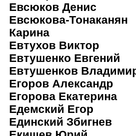
Евсюков Денис
Евсюкова-Тонаканян
Карина
Евтухов Виктор
Евтушенко Евгений
Евтушенков Владими
Егоров Александр
Егорова Екатерина
Едемский Егор
Единский Збигнев
Екишев Юрий