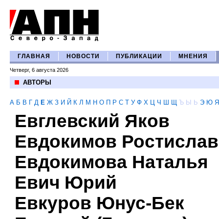
ГЛАВНАЯ
НОВОСТИ
ПУБЛИКАЦИИ
МНЕНИЯ
Четверг, 6 августа 2026
АВТОРЫ
А
Б
В
Г
Д
Е
Ж
З
И
Й
К
Л
М
Н
О
П
Р
С
Т
У
Ф
Х
Ц
Ч
Ш
Щ
Ъ
Ы
Ь
Э
Ю
Я
Евглевский Яков
Евдокимов Ростислав
Евдокимова Наталья
Евич Юрий
Евкуров Юнус-Бек