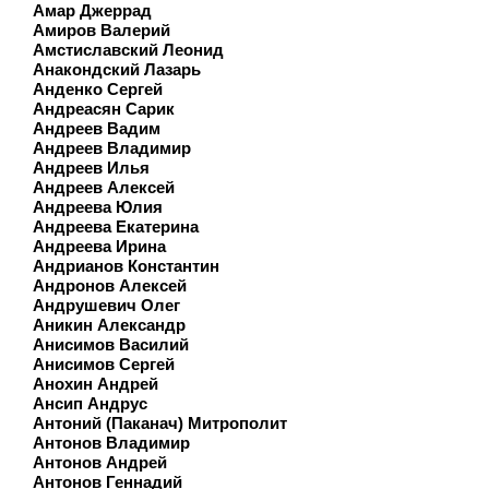
Амар Джеррад
Амиров Валерий
Амстиславский Леонид
Анакондский Лазарь
Анденко Сергей
Андреасян Сарик
Андреев Вадим
Андреев Владимир
Андреев Илья
Андреев Алексей
Андреева Юлия
Андреева Екатерина
Андреева Ирина
Андрианов Константин
Андронов Алексей
Андрушевич Олег
Аникин Александр
Анисимов Василий
Анисимов Сергей
Анохин Андрей
Ансип Андрус
Антоний (Паканач) Митрополит
Антонов Владимир
Антонов Андрей
Антонов Геннадий