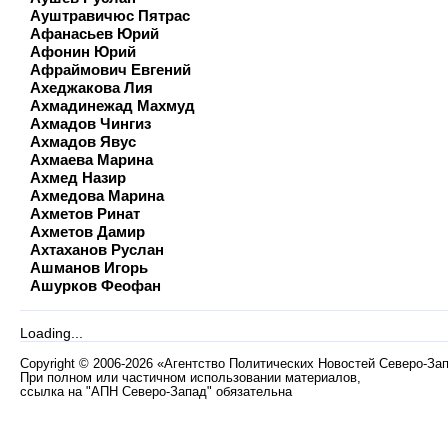
Ауштравичюс Пятрас
Афанасьев Юрий
Афонин Юрий
Афраймович Евгений
Ахеджакова Лия
Ахмадинежад Махмуд
Ахмадов Чингиз
Ахмадов Явус
Ахмаева Марина
Ахмед Назир
Ахмедова Марина
Ахметов Ринат
Ахметов Дамир
Ахтаханов Руслан
Ашманов Игорь
Ашурков Феофан
Loading...
Copyright
©
2006-2026 «Агентство Политических Новостей Северо-За
При полном или частичном использовании материалов,
ссылка на "АПН Северо-Запад" обязательна