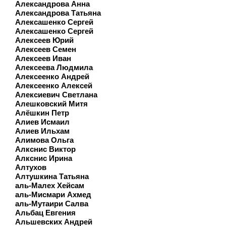
Александрова Анна
Александрова Татьяна
Алексашенко Сергей
Алексашенко Сергей
Алексеев Юрий
Алексеев Семен
Алексеев Иван
Алексеева Людмила
Алексеенко Андрей
Алексеенко Алексей
Алексиевич Светлана
Алешковский Митя
Алёшкин Петр
Алиев Исмаил
Алиев Ильхам
Алимова Ольга
Алкснис Виктор
Алкснис Ирина
Алтухов
Алтушкина Татьяна
аль-Малех Хейсам
аль-Мисмари Ахмед
аль-Мутаири Салва
Альбац Евгения
Альшевских Андрей