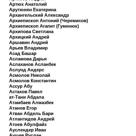
Артюх Анатолий
Арутюнян Екатерина
Архангельский Александр
Архиепископ Антоний (Черемисов)
Архиепископ Агапит (Гуменюк)
Архипова Светлана
Архицкий Андрей
Аршавин Андрей
Арьев Владимир
Асад Башар
Асламова Дарья
Аслаханов Асланбек
Аслунд Андерс
Асмолов Николай
Асмолов Константин
Ассур Абу
Астахов Павел
ат-Тани Абдала
Атамбаев Алмазбек
Атанов Егор
Атван Абдель Бари
Атлантидов Андрей
Атоев Абулфайз
Ауслендер Иван
Аушев Руслан