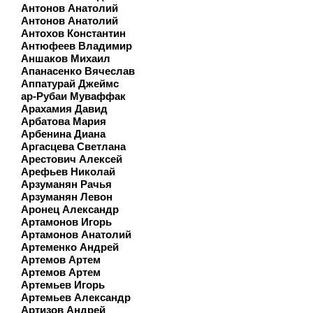
Антонов Анатолий
Антонов Анатолий
Антохов Константин
Антюфеев Владимир
Аншаков Михаил
Апанасенко Вячеслав
Аппатурай Джеймс
ар-Рубаи Муваффак
Арахамия Давид
Арбатова Мария
Арбенина Диана
Аргасцева Светлана
Арестович Алексей
Арефьев Николай
Арзуманян Рачья
Арзуманян Левон
Аронец Александр
Артамонов Игорь
Артамонов Анатолий
Артеменко Андрей
Артемов Артем
Артемов Артем
Артемьев Игорь
Артемьев Александр
Артизов Андрей