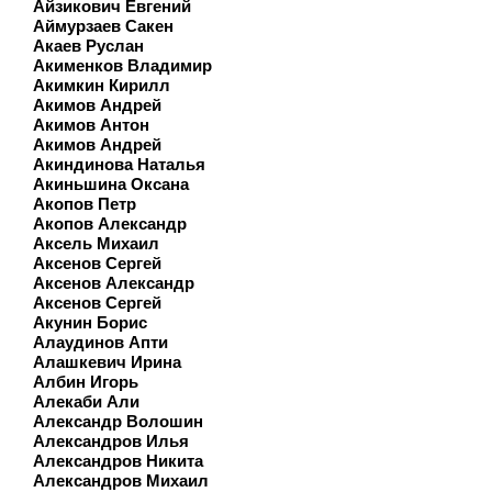
Айзикович Евгений
Аймурзаев Сакен
Акаев Руслан
Акименков Владимир
Акимкин Кирилл
Акимов Андрей
Акимов Антон
Акимов Андрей
Акиндинова Наталья
Акиньшина Оксана
Акопов Петр
Акопов Александр
Аксель Михаил
Аксенов Сергей
Аксенов Александр
Аксенов Сергей
Акунин Борис
Алаудинов Апти
Алашкевич Ирина
Албин Игорь
Алекаби Али
Александр Волошин
Александров Илья
Александров Никита
Александров Михаил