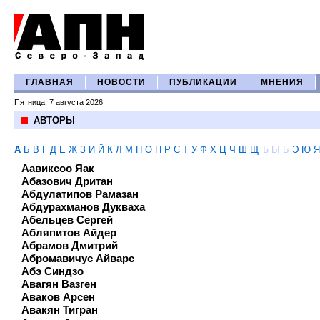
ГЛАВНАЯ
НОВОСТИ
ПУБЛИКАЦИИ
МНЕНИЯ
Пятница, 7 августа 2026
АВТОРЫ
А
Б
В
Г
Д
Е
Ж
З
И
Й
К
Л
М
Н
О
П
Р
С
Т
У
Ф
Х
Ц
Ч
Ш
Щ
Ъ
Ы
Ь
Э
Ю
Я
Аавиксоо Яак
Абазович Дритан
Абдулатипов Рамазан
Абдурахманов Дукваха
Абельцев Сергей
Абляпитов Айдер
Абрамов Дмитрий
Абромавичус Айварс
Абэ Синдзо
Авагян Вазген
Аваков Арсен
Авакян Тигран