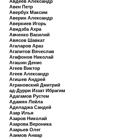
Авдеев Александр
Авен Петр
Авербух Максим
Аверин Александр
Аверкиев Игорь
Авидзба Ахра
Авченко Василий
Авясов Шавкат
Агаларов Араз
Агапитов Вячеслав
Агафонов Николай
Агашин Денис
Агеев Виктор
Агеев Александр
Агишев Андрей
Аграновский Дмитрий
ад-Дурри Иззат Ибрагим
Адагамов Рустем
Адамян Лейла
Аделаджа Сандей
Азар Илья
Азаров Николай
Азарова Вероника
Азарьев Олег
Азимов Анвар