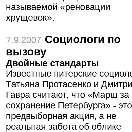
называемой
«
реновации
хрущевок
».
Социологи по
7.9.2007
вызову
Двойные стандарты
Известные
питерские
социол
Татьяна
Протасенко
и
Дмитр
Гавра
считают
,
что
«Марш
за
сохранение
Петербурга»
-
это
предвыборная
акция
,
а
не
реальная
забота
об
облике