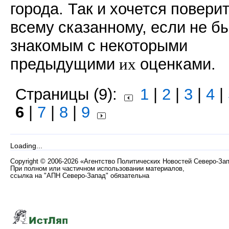
города. Так
и
хочется
повери
всему
сказанному,
если
не
бы
знакомым
с
некоторыми
предыдущими
их
оценками.
Страницы (9):
1
|
2
|
3
|
4
|
6
|
7
|
8
|
9
Loading...
Copyright
©
2006-2026 «Агентство Политических Новостей Северо-За
При полном или частичном использовании материалов,
ссылка на "АПН Северо-Запад" обязательна