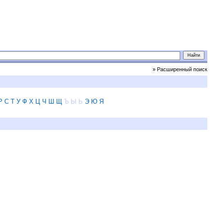
» Расширенный поиск
Р
С
Т
У
Ф
Х
Ц
Ч
Ш
Щ
Ъ
Ы
Ь
Э
Ю
Я