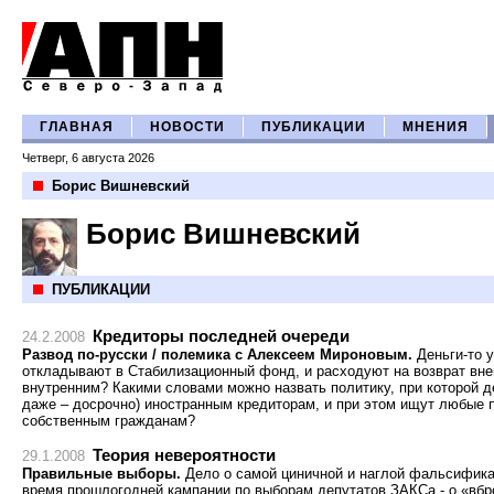
ГЛАВНАЯ
НОВОСТИ
ПУБЛИКАЦИИ
МНЕНИЯ
Четверг, 6 августа 2026
Борис Вишневский
Борис Вишневский
ПУБЛИКАЦИИ
Кредиторы последней очереди
24.2.2008
Развод по-русски / полемика с Алексеем Мироновым.
Деньги-то 
откладывают в Стабилизационный фонд, и расходуют на возврат внеш
внутренним? Какими словами можно назвать политику, при которой д
даже – досрочно) иностранным кредиторам, и при этом ищут любые п
собственным гражданам?
Теория невероятности
29.1.2008
Правильные выборы.
Дело о самой циничной и наглой фальсифика
время прошлогодней кампании по выборам депутатов ЗАКСа - о «вбр