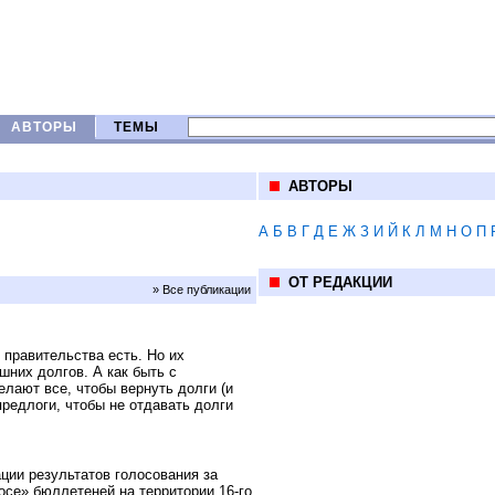
АВТОРЫ
ТЕМЫ
АВТОРЫ
А
Б
В
Г
Д
Е
Ж
З
И
Й
К
Л
М
Н
О
П
ОТ РЕДАКЦИИ
» Все публикации
у правительства есть. Но их
них долгов. А как быть с
елают все, чтобы вернуть долги (и
редлоги, чтобы не отдавать долги
ции результатов голосования за
осе» бюллетеней на территории 16-го