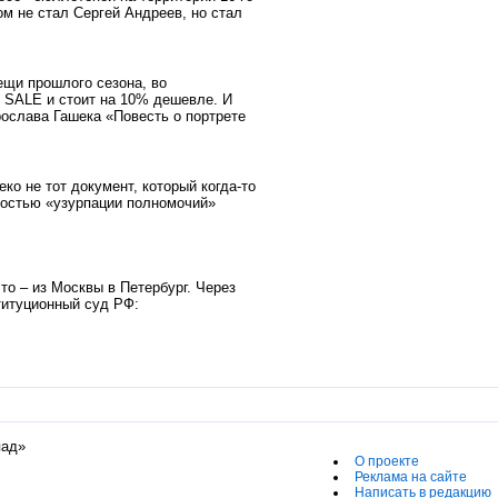
ом не стал Сергей Андреев, но стал
ещи прошлого сезона, во
 SALE и стоит на 10% дешевле. И
рослава Гашека «Повесть о портрете
ко не тот документ, который когда-то
ностью «узурпации полномочий»
что – из Москвы в Петербург. Через
ституционный суд РФ:
пад»
О проекте
Реклама на сайте
Написать в редакцию