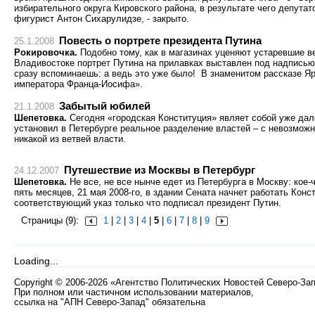
избирательного округа Кировского района, в результате чего депутат
фигурист Антон Сихарулидзе, - закрыто.
Повесть о портрете президента Путина
25.1.2008
Рокировочка.
Подобно тому, как в магазинах уценяют устаревшие в
Владивостоке портрет Путина на прилавках выставлен под надписью
сразу вспоминаешь: а ведь это уже было! В знаменитом рассказе Я
императора Франца-Иосифа».
Забытый юбилей
21.1.2008
Шепетовка.
Сегодня «городская Конституция» являет собой уже дале
установил в Петербурге реальное разделение властей – с невозмож
никакой из ветвей власти.
Путешествие из Москвы в Петербург
24.12.2007
Шепетовка.
Не все, не все нынче едет из Петербурга в Москву: кое-
пять месяцев, 21 мая 2008-го, в здании Сената начнет работать Кон
соответствующий указ только что подписал президент Путин.
Страницы (9):
1
|
2
|
3
|
4
|
5
|
6
|
7
|
8
|
9
Loading...
Copyright
©
2006-2026 «Агентство Политических Новостей Северо-За
При полном или частичном использовании материалов,
ссылка на "АПН Северо-Запад" обязательна