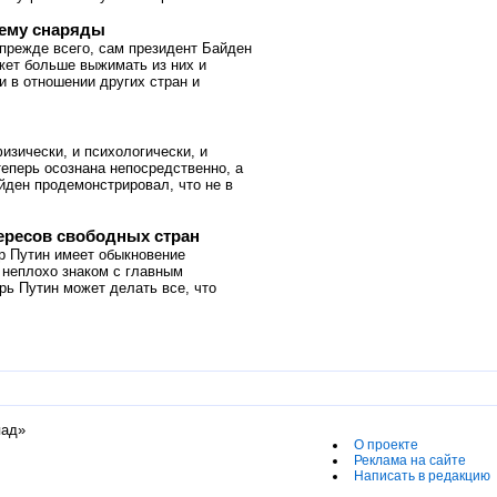
 ему снаряды
прежде всего, сам президент Байден
жет больше выжимать из них и
и в отношении других стран и
изически, и психологически, и
еперь осознана непосредственно, а
йден продемонстрировал, что не в
тересов свободных стран
 Путин имеет обыкновение
 неплохо знаком с главным
рь Путин может делать все, что
пад»
О проекте
Реклама на сайте
Написать в редакцию