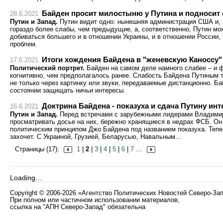
Байден просит милостыню у Путина и подносит
28.6.2021
Путин и Запад.
Путин видит одно: нынешняя администрация США и, 
гораздо более слабы, чем предыдущие, а, соответственно, Путин мо
добиваться большего и в отношении Украины, и в отношении России, 
проблем.
Итоги хождения Байдена в "женевскую Каноссу"
17.6.2021
Политический портрет.
Байден на самом деле намного слабее – и ф
когнитивно, чем предполагалось ранее. Слабость Байдена Путиным т
не только через картинку или звуки, передаваемые дистанционно. Ба
состоянии защищать ничьи интересы.
Доктрина Байдена - показуха и сдача Путину ин
16.6.2021
Путин и Запад.
Перед встречами с зарубежными лидерами Владимир
просматривать досье на них, бережно хранящиеся в недрах ФСБ. Он
политическим принципом Джо Байдена под названием показуха. Тепе
захочет. С Украиной, Грузией, Беларусью, Навальным...
Страницы (17):
1
|
2
|
3
|
4
|
5
|
6
|
7
…
Loading...
Copyright
©
2006-2026 «Агентство Политических Новостей Северо-За
При полном или частичном использовании материалов,
ссылка на "АПН Северо-Запад" обязательна