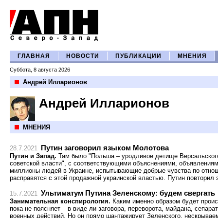
ГЛАВНАЯ
НОВОСТИ
ПУБЛИКАЦИИ
МНЕНИЯ
Суббота, 8 августа 2026
Андрей Илларионов
Андрей Илларионов
МНЕНИЯ
Путин заговорил языком Молотова
28.7.2021
Путин и Запад.
Там было "Польша – уродливое детище Версальского 
советской власти", с соответствующими объяснениями, объявлениями 
миллионы людей в Украине, испытывающие добрые чувства по отнош
расправятся с этой продажной украинской властью. Путин повторил 
Ультиматум Путина Зеленскому: будем свергать
15.7.2021
Занимательная конспирология.
Каким именно образом будет происх
пока не поясняет – в виде ли заговора, переворота, майдана, сепара
военных действий. Но он прямо шантажирует Зеленского, нескрывае