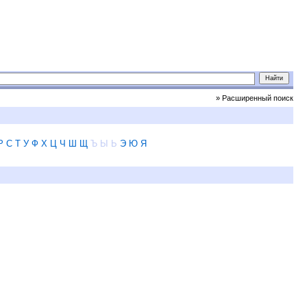
» Расширенный поиск
Р
С
Т
У
Ф
Х
Ц
Ч
Ш
Щ
Ъ
Ы
Ь
Э
Ю
Я