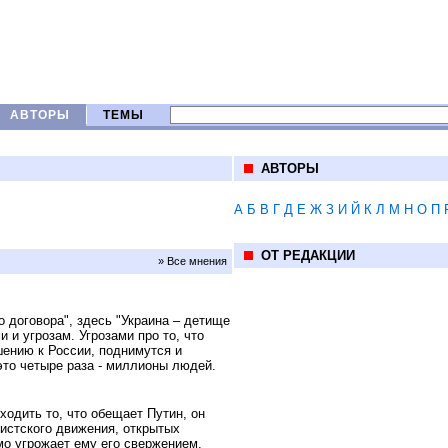
АВТОРЫ
ТЕМЫ
АВТОРЫ
А
Б
В
Г
Д
Е
Ж
З
И
Й
К
Л
М
Н
О
П
ОТ РЕДАКЦИИ
» Все мнения
договора", здесь "Украина – детище
и угрозам. Угрозами про то, что
ению к России, поднимутся и
это четыре раза - миллионы людей.
одить то, что обещает Путин, он
тистского движения, открытых
мо угрожает ему его свержением.