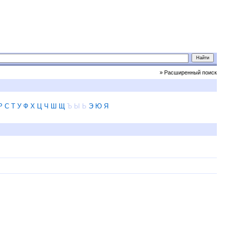
» Расширенный поиск
Р
С
Т
У
Ф
Х
Ц
Ч
Ш
Щ
Ъ
Ы
Ь
Э
Ю
Я