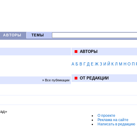
АВТОРЫ
ТЕМЫ
АВТОРЫ
А
Б
В
Г
Д
Е
Ж
З
И
Й
К
Л
М
Н
О
П
ОТ РЕДАКЦИИ
» Все публикации
пад»
О проекте
Реклама на сайте
Написать в редакцию