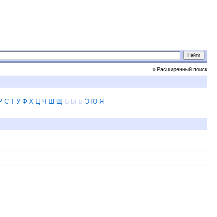
» Расширенный поиск
Р
С
Т
У
Ф
Х
Ц
Ч
Ш
Щ
Ъ
Ы
Ь
Э
Ю
Я