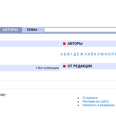
АВТОРЫ
ТЕМЫ
АВТОРЫ
А
Б
В
Г
Д
Е
Ж
З
И
Й
К
Л
М
Н
О
П
ОТ РЕДАКЦИИ
» Все публикации
пад»
О проекте
Реклама на сайте
Написать в редакцию