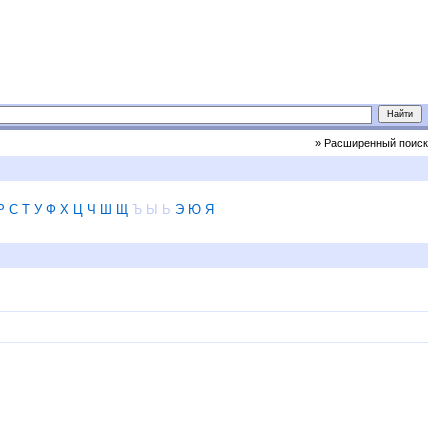
» Расширенный поиск
Р
С
Т
У
Ф
Х
Ц
Ч
Ш
Щ
Ъ
Ы
Ь
Э
Ю
Я