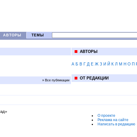
АВТОРЫ
ТЕМЫ
АВТОРЫ
А
Б
В
Г
Д
Е
Ж
З
И
Й
К
Л
М
Н
О
П
ОТ РЕДАКЦИИ
» Все публикации
пад»
О проекте
Реклама на сайте
Написать в редакцию