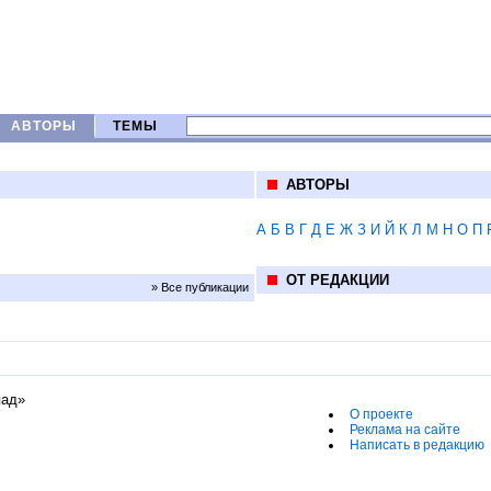
АВТОРЫ
ТЕМЫ
АВТОРЫ
А
Б
В
Г
Д
Е
Ж
З
И
Й
К
Л
М
Н
О
П
ОТ РЕДАКЦИИ
» Все публикации
пад»
О проекте
Реклама на сайте
Написать в редакцию