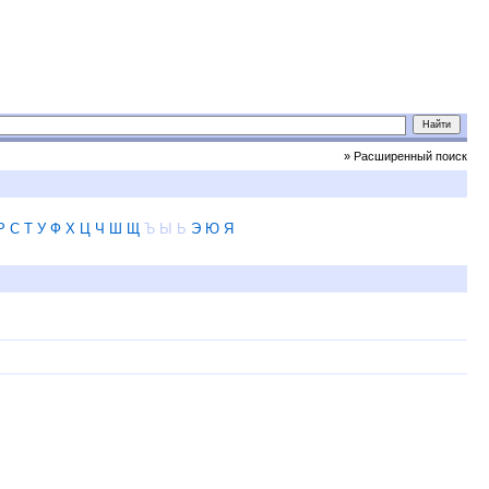
» Расширенный поиск
Р
С
Т
У
Ф
Х
Ц
Ч
Ш
Щ
Ъ
Ы
Ь
Э
Ю
Я