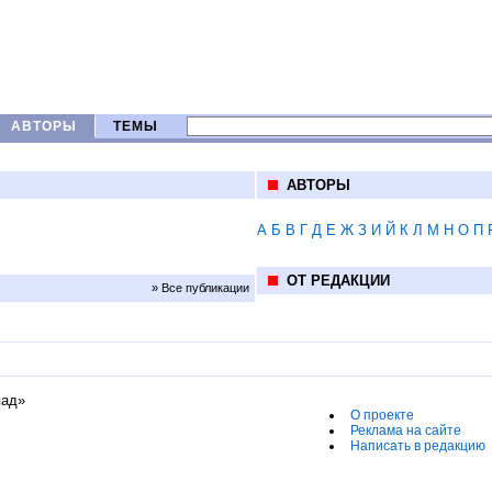
АВТОРЫ
ТЕМЫ
АВТОРЫ
А
Б
В
Г
Д
Е
Ж
З
И
Й
К
Л
М
Н
О
П
ОТ РЕДАКЦИИ
» Все публикации
пад»
О проекте
Реклама на сайте
Написать в редакцию