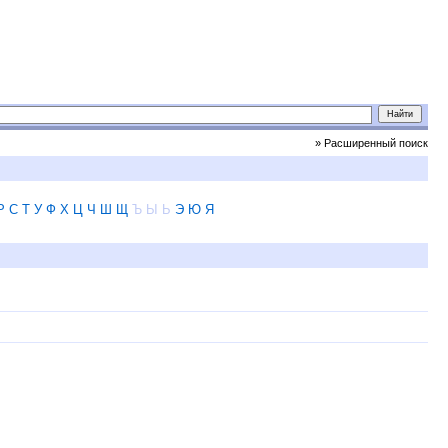
» Расширенный поиск
Р
С
Т
У
Ф
Х
Ц
Ч
Ш
Щ
Ъ
Ы
Ь
Э
Ю
Я