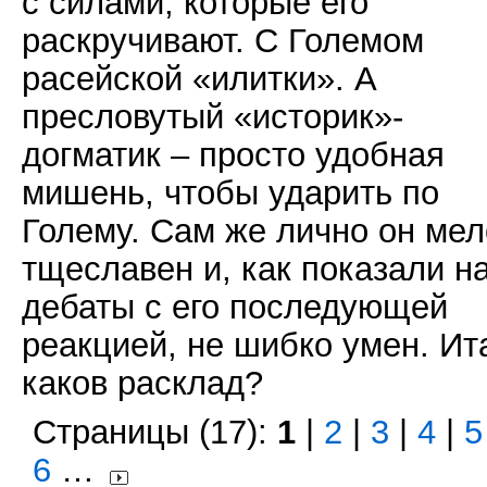
с силами, которые его
раскручивают. С Големом
расейской «илитки». А
пресловутый «историк»-
догматик – просто удобная
мишень, чтобы ударить по
Голему. Сам же лично он мел
тщеславен и, как показали н
дебаты с его последующей
реакцией, не шибко умен. Ит
каков расклад?
Страницы (17):
1
|
2
|
3
|
4
|
5
6
…