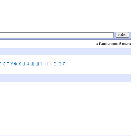
» Расширенный поиск
Р
С
Т
У
Ф
Х
Ц
Ч
Ш
Щ
Ъ
Ы
Ь
Э
Ю
Я