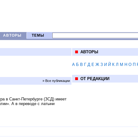
АВТОРЫ
ТЕМЫ
АВТОРЫ
А
Б
В
Г
Д
Е
Ж
З
И
Й
К
Л
М
Н
О
П
ОТ РЕДАКЦИИ
» Все публикации
ра в Санкт-Петербурге (ЗСД) имеет
тии». А в переводе с латыни