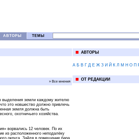
АВТОРЫ
ТЕМЫ
АВТОРЫ
А
Б
В
Г
Д
Е
Ж
З
И
Й
К
Л
М
Н
О
П
ОТ РЕДАКЦИИ
» Все мнения
о выделения земли каждому жителю
 что это новшество должно привлечь
еленная земля должна быть
есного, охотничьего хозяйства.
ия» ворвались 12 человек. По их
ие из расположенного неподалёку
го округа. Зайдя в помещение бара,