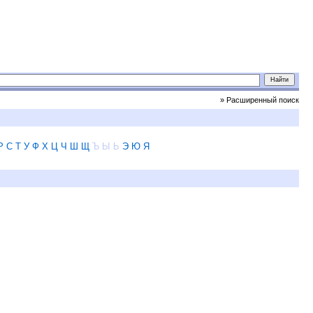
» Расширенный поиск
Р
С
Т
У
Ф
Х
Ц
Ч
Ш
Щ
Ъ
Ы
Ь
Э
Ю
Я