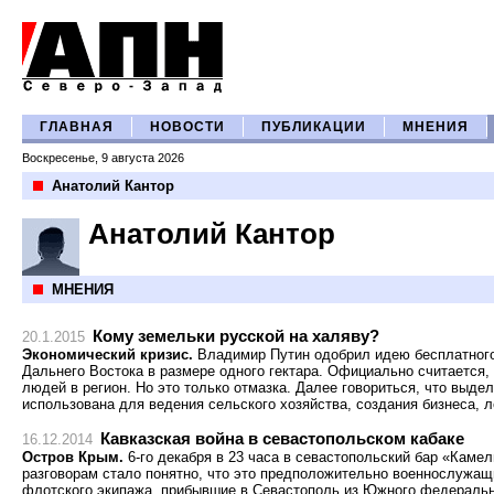
ГЛАВНАЯ
НОВОСТИ
ПУБЛИКАЦИИ
МНЕНИЯ
Воскресенье, 9 августа 2026
Анатолий Кантор
Анатолий Кантор
МНЕНИЯ
Кому земельки русской на халяву?
20.1.2015
Экономический кризис.
Владимир Путин одобрил идею бесплатног
Дальнего Востока в размере одного гектара. Официально считается,
людей в регион. Но это только отмазка. Далее говориться, что выд
использована для ведения сельского хозяйства, создания бизнеса, л
Кавказская война в cевастопольском кабаке
16.12.2014
Остров Крым.
6-го декабря в 23 часа в севастопольский бар «Камел
разговорам стало понятно, что это предположительно военнослужащ
флотского экипажа, прибывшие в Севастополь из Южного федерально