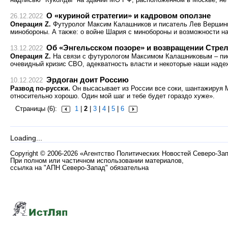
О «куриной стратегии» и кадровом оползне
26.12.2022
Операция Z.
Футуролог Максим Калашников и писатель Лев Вершини
минобороны. А также: о войне Шария с минобороны и возможности н
Об «Энгельсском позоре» и возвращении Стре
13.12.2022
Операция Z.
На связи с футурологом Максимом Калашниковым – пи
очевидный кризис СВО, адекватность власти и некоторые наши наде
Эрдоган доит Россию
10.12.2022
Развод по-русски.
Он высасывает из России все соки, шантажируя М
относительно хорошо. Один мой шаг и тебе будет гораздо хуже».
Страницы (6):
1
|
2
|
3
|
4
|
5
|
6
Loading...
Copyright
©
2006-2026 «Агентство Политических Новостей Северо-За
При полном или частичном использовании материалов,
ссылка на "АПН Северо-Запад" обязательна