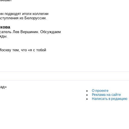
н подводят итоги коллегии
аступления из Белоруссии.
лкова
сатель Лев Вершинин. Обсуждаем
жды.
оскву тем, что «я с тобой
пад»
О проекте
Реклама на сайте
Написать в редакцию