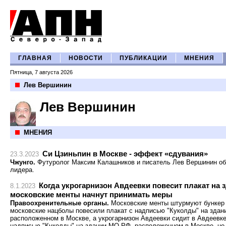
ГЛАВНАЯ
НОВОСТИ
ПУБЛИКАЦИИ
МНЕНИЯ
Пятница, 7 августа 2026
Лев Вершинин
Лев Вершинин
МНЕНИЯ
Си Цзиньпин в Москве - эффект «сдувания»
23.3.2023
Чжунго.
Футуролог Максим Калашников и писатель Лев Вершинин обс
лидера.
Когда укрогарнизон Авдеевки повесит плакат на
8.1.2023
московские менты начнут принимать меры
Правоохренительные органы.
Московские менты штурмуют бункер н
московские нацболы повесили плакат с надписью "Куколды" на здан
расположенном в Москве, а укрогарнизон Авдеевки сидит в Авдеевке 
надписью "Куколды" на здании МО РФ, расположенном в Москве, не