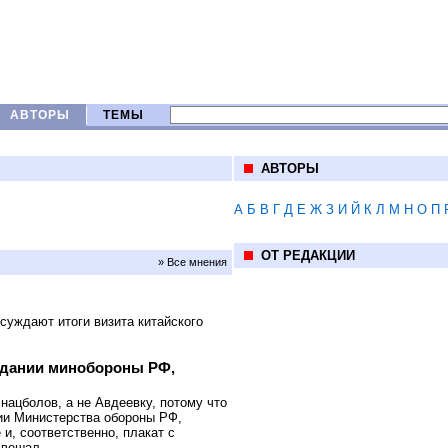
АВТОРЫ
ТЕМЫ
АВТОРЫ
А
Б
В
Г
Д
Е
Ж
З
И
Й
К
Л
М
Н
О
П
ОТ РЕДАКЦИИ
» Все мнения
уждают итоги визита китайского
 здании минобороны РФ,
ацболов, а не Авдеевку, потому что
ии Министерства обороны РФ,
и, соответственно, плакат с
 вешал