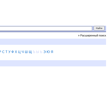
» Расширенный поиск
Р
С
Т
У
Ф
Х
Ц
Ч
Ш
Щ
Ъ
Ы
Ь
Э
Ю
Я