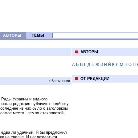
АВТОРЫ
ТЕМЫ
АВТОРЫ
А
Б
В
Г
Д
Е
Ж
З
И
Й
К
Л
М
Н
О
П
ОТ РЕДАКЦИИ
» Все мнения
 Рады Украины и видного
орогая редакция публикует подборку
последнее из них было с заголовком
самое место - земля стекловатой,
о едва ли удачный. Я бы предложил
ок на свалке. И наслаждаться