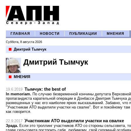
ГЛАВНАЯ
НОВОСТИ
ПУБЛИКАЦИИ
МНЕНИЯ
Суббота, 8 августа 2026
Дмитрий Тымчук
Дмитрий Тымчук
МНЕНИЯ
Тымчук: the best of
19.6.2019
In memoriam.
По случаю безвременной кончины депутата Верховной
пропагандиста карательной операции в Донбассе Дмитрия Тымчука д
размещенных у нас его наиболее ярких высказываний.
Забавно, что 
"Участникам АТО выделили участки на свалке". Вот и покойному там 
как говорится.
Участникам АТО выделили участки на свалке
22.9.2017
Зрада.
Если это троллинг участников АТО со стороны сельсовета, т
главе сельсовета построить себе, любимому, свой скромный особняч