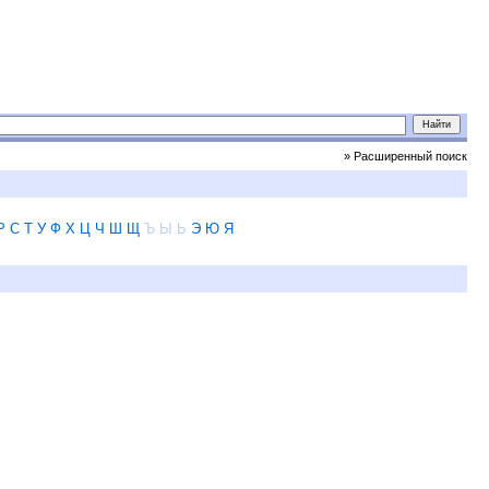
» Расширенный поиск
Р
С
Т
У
Ф
Х
Ц
Ч
Ш
Щ
Ъ
Ы
Ь
Э
Ю
Я