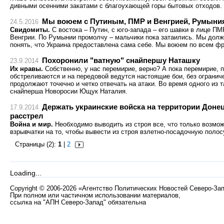
дивными осенними закатами с благоухающей горы бытовых отходов.
Мы воюем с Путиным, ПМР и Венгрией, Румыния
24.5.2016
Свидомиты.
С востока – Путин, с юго-запада – его шавки в лице ПМ
Венгрии. По Румынии промолчу – мальчики пока затаились. Мы долж
понять, что Украина предоставлена сама себе. Мы воюем по всем фр
Похоронили "ватную" снайпершу Наташку
23.9.2014
Их нравы.
Собственно, у нас перемирие, верно? А пока перемирие,
обстреливаются и на передовой ведутся настоящие бои, без ограниче
продолжают точечно и четко отвечать на атаки. Во время одного из 
снайперша Новоросии Ющук Наталия.
Держать украинские войска на территории Донец
17.9.2014
расстрел
Война и мир.
Необходимо выводить из строя все, что только возмож
взрывчатки на то, чтобы вывести из строя взлетно-посадочную полосу
Страницы (2):
1
|
2
Loading...
Copyright
©
2006-2026 «Агентство Политических Новостей Северо-За
При полном или частичном использовании материалов,
ссылка на "АПН Северо-Запад" обязательна