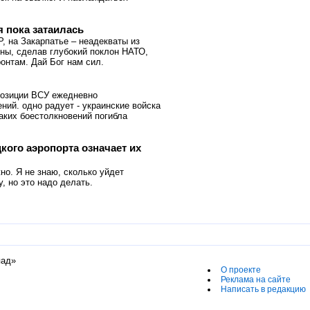
 пока затаилась
Р, на Закарпатье – неадекваты из
ны, сделав глубокий поклон НАТО,
онтам. Дай Бог нам сил.
 позиции ВСУ ежедневно
ний. одно радует - украинские войска
таких боестолкновений погибла
кого аэропорта означает их
но. Я не знаю, сколько уйдет
, но это надо делать.
пад»
О проекте
Реклама на сайте
Написать в редакцию