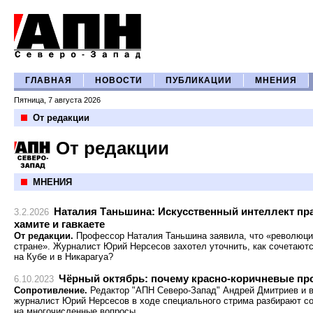
ГЛАВНАЯ
НОВОСТИ
ПУБЛИКАЦИИ
МНЕНИЯ
Пятница, 7 августа 2026
От редакции
От редакции
МНЕНИЯ
Наталия Таньшина: Искусственный интеллект пра
3.2.2026
хамите и гавкаете
От редакции.
Профессор Наталия Таньшина заявила, что «революция
стране». Журналист Юрий Нерсесов захотел уточнить, как сочетаютс
на Кубе и в Никарагуа?
Чёрный октябрь: почему красно-коричневые пр
6.10.2023
Сопротивление.
Редактор "АПН Северо-Запад" Андрей Дмитриев и 
журналист Юрий Нерсесов в ходе специального стрима разбирают со
на многочисленные вопросы.