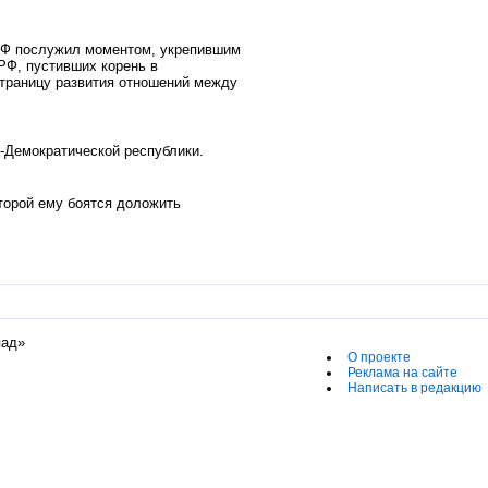
Ф послужил моментом, укрепившим
РФ, пустивших корень в
траницу развития отношений между
Демократической республики.
торой ему боятся доложить
пад»
О проекте
Реклама на сайте
Написать в редакцию