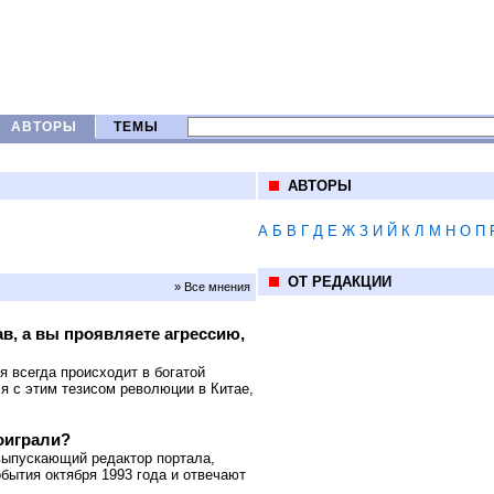
АВТОРЫ
ТЕМЫ
АВТОРЫ
А
Б
В
Г
Д
Е
Ж
З
И
Й
К
Л
М
Н
О
П
ОТ РЕДАКЦИИ
» Все мнения
в, а вы проявляете агрессию,
 всегда происходит в богатой
я с этим тезисом революции в Китае,
оиграли?
выпускающий редактор портала,
бытия октября 1993 года и отвечают