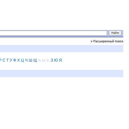
» Расширенный поиск
Р
С
Т
У
Ф
Х
Ц
Ч
Ш
Щ
Ъ
Ы
Ь
Э
Ю
Я