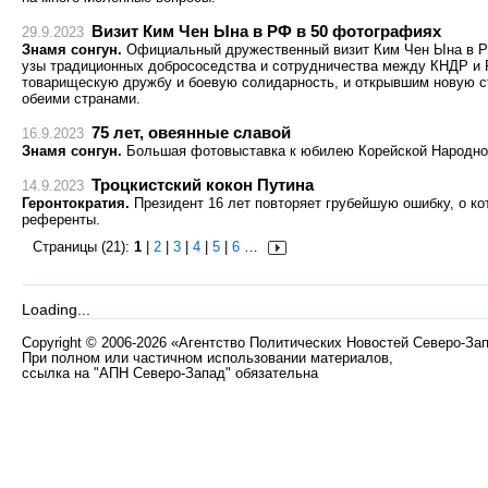
Визит Ким Чен Ына в РФ в 50 фотографиях
29.9.2023
Знамя сонгун.
Официальный дружественный визит Ким Чен Ына в Р
узы традиционных добрососедства и сотрудничества между КНДР и 
товарищескую дружбу и боевую солидарность, и открывшим новую с
обеими странами.
75 лет, овеянные славой
16.9.2023
Знамя сонгун.
Большая фотовыставка к юбилею Корейской Народно-
Троцкистский кокон Путина
14.9.2023
Геронтократия.
Президент 16 лет повторяет грубейшую ошибку, о ко
референты.
Страницы (21):
1
|
2
|
3
|
4
|
5
|
6
…
Loading...
Copyright
©
2006-2026 «Агентство Политических Новостей Северо-За
При полном или частичном использовании материалов,
ссылка на "АПН Северо-Запад" обязательна