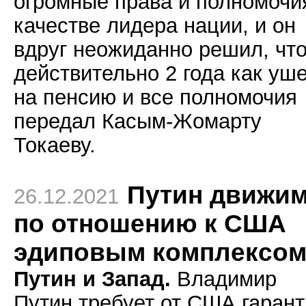
огромные права и полномочи
качестве лидера нации, и он
вдруг неожиданно решил, что
действительно 2 года как уш
на пенсию и все полномочия
передал Касым-Жомарту
Токаеву.
Путин движи
26.12.2021
по отношению к США
эдиповым комплексо
Путин и Запад.
Владимир
Путин требует от США гаран