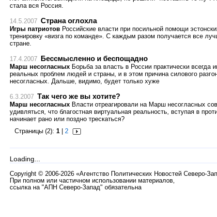
стала вся Россия.
Страна оглохла
14.5.2007
Игры патриотов
Российские власти при посильной помощи эстонски
тренировку «визга по команде». С каждым разом получается все лучш
стране.
Бессмысленно и беспощадно
17.4.2007
Марш несогласных
Борьба за власть в России практически всегда 
реальных проблем людей и страны, и в этом причина силового разго
несогласных. Дальше, видимо, будет только хуже
Так чего же вы хотите?
6.3.2007
Марш несогласных
Власти отреагировали на Марш несогласных сов
удивляться, что благостная виртуальная реальность, вступая в про
начинает рано или поздно трескаться?
Страницы (2):
1
|
2
Loading...
Copyright
©
2006-2026 «Агентство Политических Новостей Северо-За
При полном или частичном использовании материалов,
ссылка на "АПН Северо-Запад" обязательна