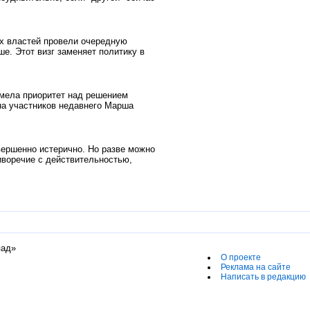
х властей провели очередную
е. Этот визг заменяет политику в
имела приоритет над решением
на участников недавнего Марша
ершенно истерично. Но разве можно
тиворечие с действительностью,
пад»
О проекте
Реклама на сайте
Написать в редакцию