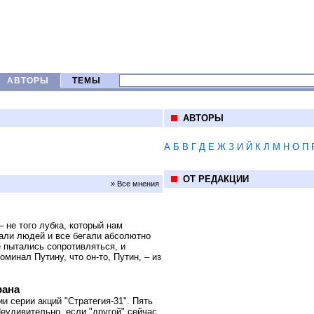
АВТОРЫ
ТЕМЫ
АВТОРЫ
А
Б
В
Г
Д
Е
Ж
З
И
Й
К
Л
М
Н
О
П
ОТ РЕДАКЦИИ
» Все мнения
– не того лубка, который нам
али людей и все бегали абсолютно
е пытались сопротивляться, и
инал Путину, что он-то, Путин, – из
рана
и серии акций "Стратегия-31". Пять
Неудивительно, если "другой" сейчас