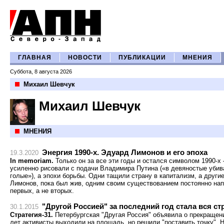
ГЛАВНАЯ
НОВОСТИ
ПУБЛИКАЦИИ
МНЕНИЯ
Суббота, 8 августа 2026
Михаил Шевчук
Михаил Шевчук
МНЕНИЯ
Энергия 1990-х. Эдуард Лимонов и его эпоха
19.3.2020
In memoriam.
Только он за все эти годы и остался символом 1990-х 
усиленно рисовали с подачи Владимира Путина («в девяностые убив
голые»), а эпохи борьбы. Одни тащили страну в капитализм, а други
Лимонов, пока был жив, одним своим существованием постоянно напом
первых, а не вторых.
"Другой Россией" за последний год стала вся ст
30.1.2015
Стратегия-31.
Петербургская "Другая Россия" объявила о прекращени
лет активисты выходили на площадь, но решили "поставить точку". 