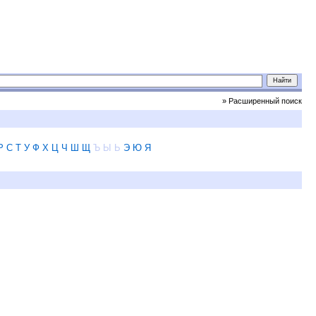
» Расширенный поиск
Р
С
Т
У
Ф
Х
Ц
Ч
Ш
Щ
Ъ
Ы
Ь
Э
Ю
Я