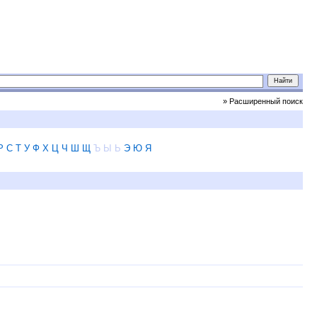
» Расширенный поиск
Р
С
Т
У
Ф
Х
Ц
Ч
Ш
Щ
Ъ
Ы
Ь
Э
Ю
Я