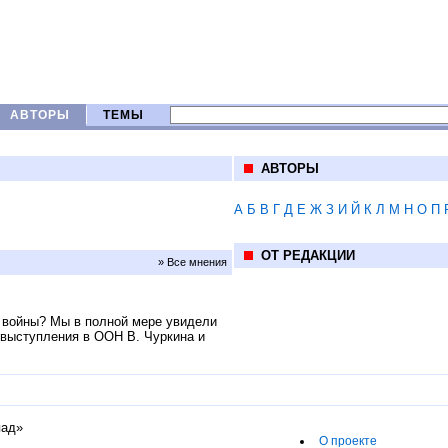
АВТОРЫ
ТЕМЫ
АВТОРЫ
А
Б
В
Г
Д
Е
Ж
З
И
Й
К
Л
М
Н
О
П
ОТ РЕДАКЦИИ
» Все мнения
 войны? Мы в полной мере увидели
 выступления в ООН В. Чуркина и
пад»
О проекте