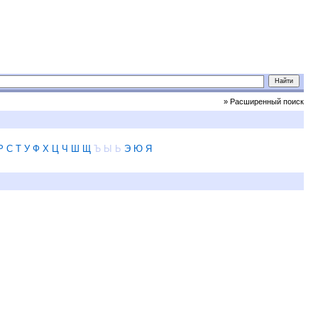
» Расширенный поиск
Р
С
Т
У
Ф
Х
Ц
Ч
Ш
Щ
Ъ
Ы
Ь
Э
Ю
Я