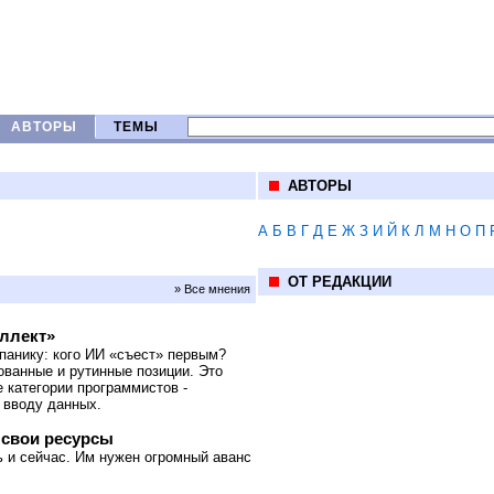
АВТОРЫ
ТЕМЫ
АВТОРЫ
А
Б
В
Г
Д
Е
Ж
З
И
Й
К
Л
М
Н
О
П
ОТ РЕДАКЦИИ
» Все мнения
еллект»
панику: кого ИИ «съест» первым?
ованные и рутинные позиции. Это
 категории программистов -
 вводу данных.
 свои ресурсы
 и сейчас. Им нужен огромный аванс