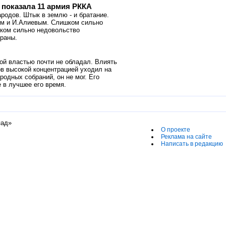
показала 11 армия РККА
родов. Штык в землю - и братание.
ном и И.Алиевым. Слишком сильно
шком сильно недовольство
траны.
й властью почти не обладал. Влиять
ов высокой концентрацией уходил на
родных собраний, он не мог. Его
 в лучшее его время.
пад»
О проекте
Реклама на сайте
Написать в редакцию