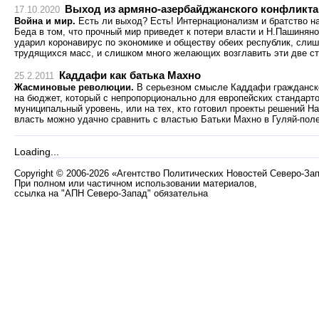
Выход из армяно-азербайджанского конфликта 
17.10.2020
Война и мир.
Есть ли выход? Есть! Интернационализм и братство на
Беда в том, что прочный мир приведет к потери власти и Н.Пашиня
ударил коронавирус по экономике и обществу обеих республик, сли
трудящихся масс, и слишком много желающих возглавить эти две с
Каддафи как батька Махно
25.2.2011
Жасминовые революции.
В серьезном смысле Каддафи гражданско
на бюджет, который с непропорционально для европейских стандарт
муниципальный уровень, или на тех, кто готовил проекты решений На
власть можно удачно сравнить с властью Батьки Махно в Гуляй-поле
Loading...
Copyright
©
2006-2026 «Агентство Политических Новостей Северо-За
При полном или частичном использовании материалов,
ссылка на "АПН Северо-Запад" обязательна