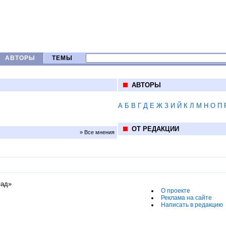
АВТОРЫ
ТЕМЫ
АВТОРЫ
А
Б
В
Г
Д
Е
Ж
З
И
Й
К
Л
М
Н
О
П
ОТ РЕДАКЦИИ
» Все мнения
пад»
О проекте
Реклама на сайте
Написать в редакцию