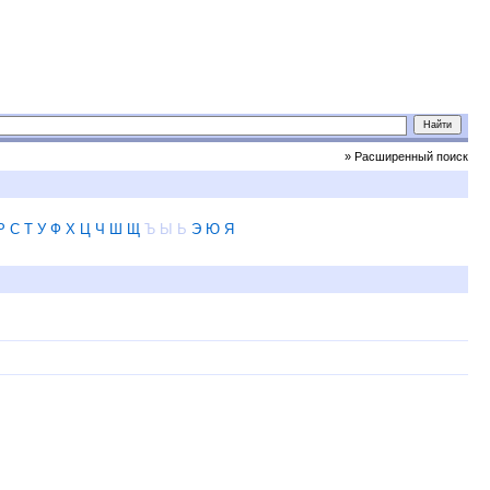
» Расширенный поиск
Р
С
Т
У
Ф
Х
Ц
Ч
Ш
Щ
Ъ
Ы
Ь
Э
Ю
Я