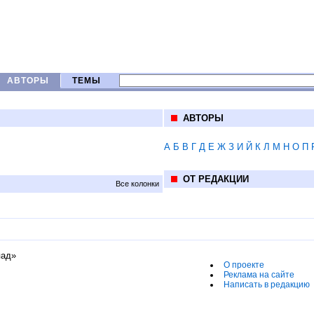
АВТОРЫ
ТЕМЫ
АВТОРЫ
А
Б
В
Г
Д
Е
Ж
З
И
Й
К
Л
М
Н
О
П
ОТ РЕДАКЦИИ
Все колонки
пад»
О проекте
Реклама на сайте
Написать в редакцию