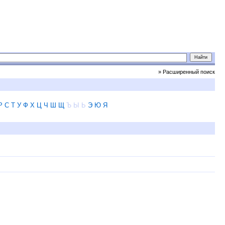
» Расширенный поиск
Р
С
Т
У
Ф
Х
Ц
Ч
Ш
Щ
Ъ
Ы
Ь
Э
Ю
Я