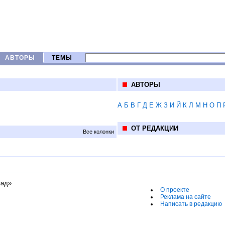
АВТОРЫ
ТЕМЫ
АВТОРЫ
А
Б
В
Г
Д
Е
Ж
З
И
Й
К
Л
М
Н
О
П
ОТ РЕДАКЦИИ
Все колонки
пад»
О проекте
Реклама на сайте
Написать в редакцию