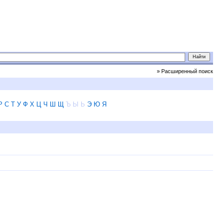
» Расширенный поиск
Р
С
Т
У
Ф
Х
Ц
Ч
Ш
Щ
Ъ
Ы
Ь
Э
Ю
Я