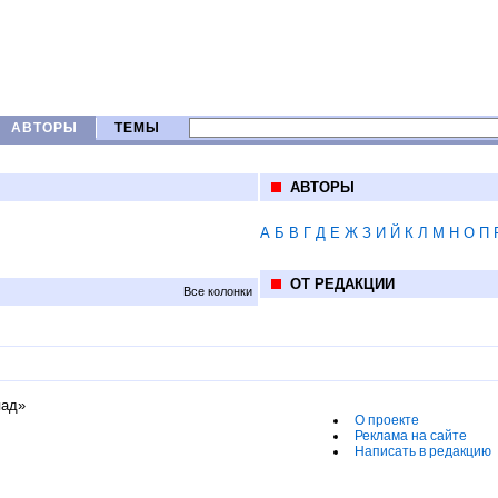
АВТОРЫ
ТЕМЫ
АВТОРЫ
А
Б
В
Г
Д
Е
Ж
З
И
Й
К
Л
М
Н
О
П
ОТ РЕДАКЦИИ
Все колонки
пад»
О проекте
Реклама на сайте
Написать в редакцию