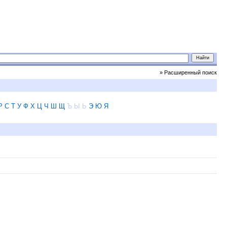
» Расширенный поиск
Р
С
Т
У
Ф
Х
Ц
Ч
Ш
Щ
Ъ
Ы
Ь
Э
Ю
Я