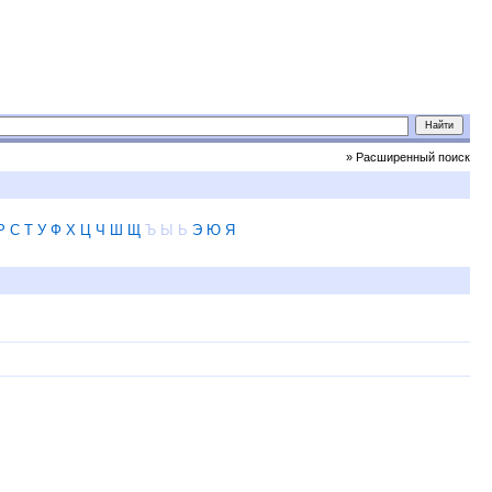
» Расширенный поиск
Р
С
Т
У
Ф
Х
Ц
Ч
Ш
Щ
Ъ
Ы
Ь
Э
Ю
Я