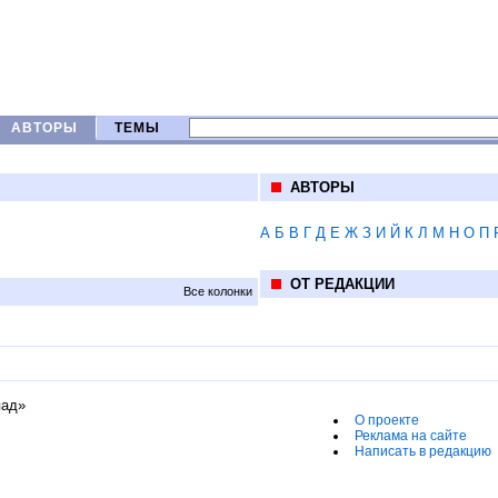
АВТОРЫ
ТЕМЫ
АВТОРЫ
А
Б
В
Г
Д
Е
Ж
З
И
Й
К
Л
М
Н
О
П
ОТ РЕДАКЦИИ
Все колонки
пад»
О проекте
Реклама на сайте
Написать в редакцию