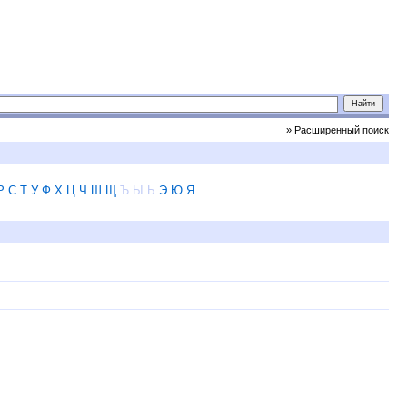
» Расширенный поиск
Р
С
Т
У
Ф
Х
Ц
Ч
Ш
Щ
Ъ
Ы
Ь
Э
Ю
Я