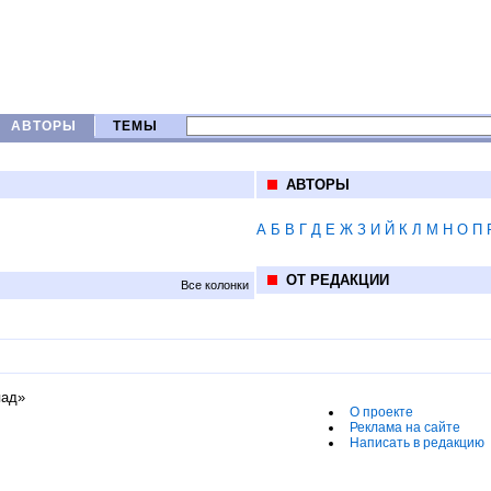
АВТОРЫ
ТЕМЫ
АВТОРЫ
А
Б
В
Г
Д
Е
Ж
З
И
Й
К
Л
М
Н
О
П
ОТ РЕДАКЦИИ
Все колонки
пад»
О проекте
Реклама на сайте
Написать в редакцию