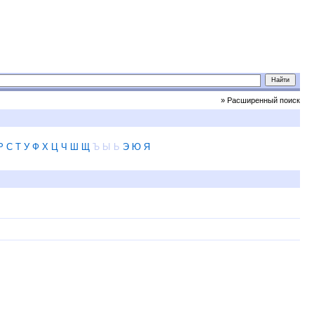
» Расширенный поиск
Р
С
Т
У
Ф
Х
Ц
Ч
Ш
Щ
Ъ
Ы
Ь
Э
Ю
Я