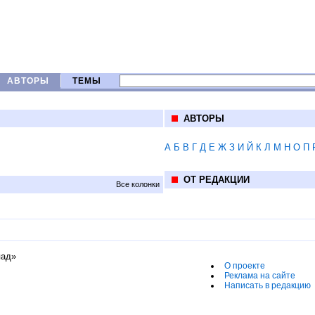
АВТОРЫ
ТЕМЫ
АВТОРЫ
А
Б
В
Г
Д
Е
Ж
З
И
Й
К
Л
М
Н
О
П
ОТ РЕДАКЦИИ
Все колонки
пад»
О проекте
Реклама на сайте
Написать в редакцию