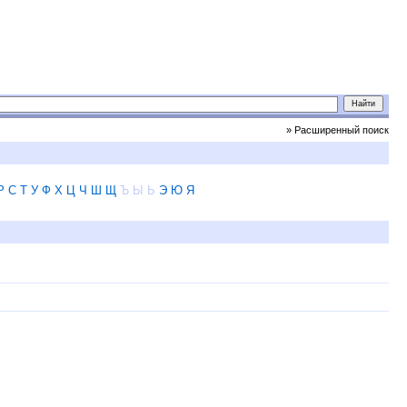
» Расширенный поиск
Р
С
Т
У
Ф
Х
Ц
Ч
Ш
Щ
Ъ
Ы
Ь
Э
Ю
Я