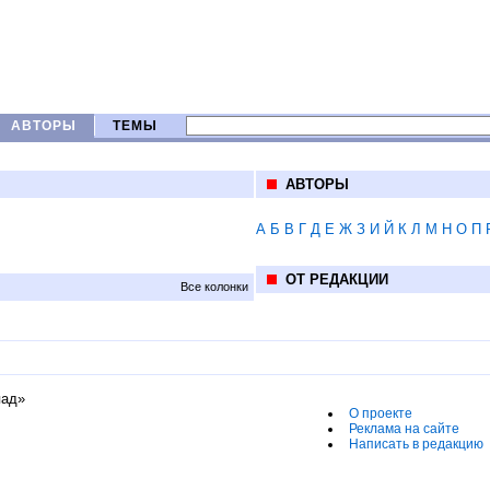
АВТОРЫ
ТЕМЫ
АВТОРЫ
А
Б
В
Г
Д
Е
Ж
З
И
Й
К
Л
М
Н
О
П
ОТ РЕДАКЦИИ
Все колонки
пад»
О проекте
Реклама на сайте
Написать в редакцию