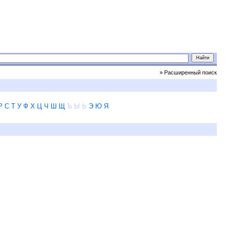
» Расширенный поиск
Р
С
Т
У
Ф
Х
Ц
Ч
Ш
Щ
Ъ
Ы
Ь
Э
Ю
Я