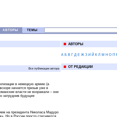
АВТОРЫ
ТЕМЫ
АВТОРЫ
А
Б
В
Г
Д
Е
Ж
З
И
Й
К
Л
М
Н
О
П
ОТ РЕДАКЦИИ
Все публикации автора
илизации в немецкую армию (а
вскоре начнется призыв уже в
рманские власти не возражали – они
но затруднив будущее
ем на президента Николаса Мадуро
к». Но в России просто стесняются