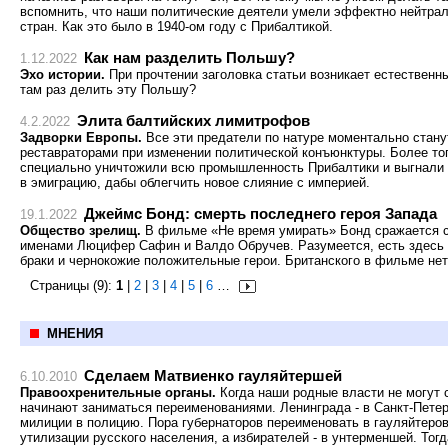
вспомнить, что наши политические деятели умели эффектно нейтра
стран. Как это было в 1940-ом году с Прибалтикой.
Как нам разделить Польшу?
1.12.2022
Эхо истории.
При прочтении заголовка статьи возникает естественны
там раз делить эту Польшу?
Элита балтийских лимитрофов
4.2.2022
Задворки Европы.
Все эти предатели по натуре моментально стан
реставраторами при изменении политической конъюнктуры. Более того
специально уничтожили всю промышленность Прибалтики и выгнали 
в эмиграцию, дабы облегчить новое слияние с империей.
Джеймс Бонд: смерть последнего героя Запада
19.1.2022
Общество зрелищ.
В фильме «Не время умирать» Бонд сражается со
именами Люцифер Сафин и Валдо Обручев. Разумеется, есть здесь 
браки и чернокожие положительные герои. Британского в фильме нет
Страницы (9):
1
|
2
|
3
|
4
|
5
|
6
…
МНЕНИЯ
Сделаем Матвиенко гауляйтершей
6.10.2010
Правоохренительные органы.
Когда наши родные власти не могут 
начинают заниматься переименованиями. Ленинграда - в Санкт-Петерб
милиции в полицию. Пора губернаторов переименовать в гауляйтеров
утилизации русского населения, а избирателей - в унтерменшей. Тогд