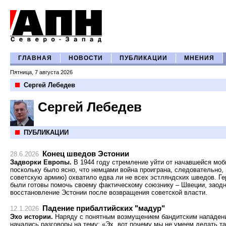
ГЛАВНАЯ
НОВОСТИ
ПУБЛИКАЦИИ
МНЕНИЯ
Пятница, 7 августа 2026
Сергей Лебедев
Сергей Лебедев
ПУБЛИКАЦИИ
Конец шведов Эстонии
28.6.2026
Задворки Европы.
В 1944 году стремление уйти от начавшейся моб
поскольку было ясно, что немцами война проиграна, следовательно, 
советскую армию) охватило едва ли не всех эстляндских шведов. Ге
были готовы помочь своему фактическому союзнику – Швеции, заод
восстановление Эстонии после возвращения советской власти.
Падение прибалтийских "мадур"
12.1.2026
Эхо истории.
Наряду с понятным возмущением бандитским нападени
начались разговоры на тему: «Эх, вот почему мы не умеем делать та