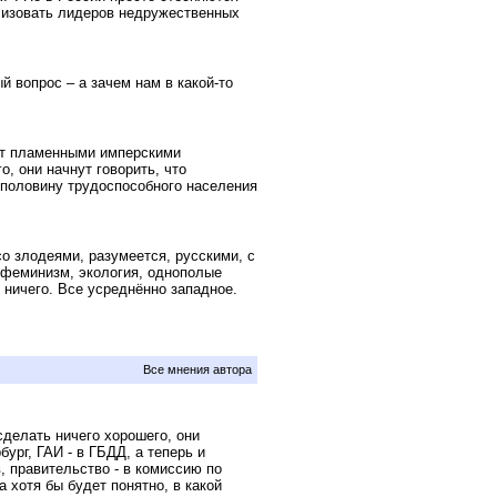
лизовать лидеров недружественных
й вопрос – а зачем нам в какой-то
ут пламенными имперскими
, они начнут говорить, что
половину трудоспособного населения
 злодеями, разумеется, русскими, с
феминизм, экология, однополые
 ничего. Все усреднённо западное.
Все мнения автора
сделать ничего хорошего, они
ург, ГАИ - в ГБДД, а теперь и
, правительство - в комиссию по
а хотя бы будет понятно, в какой