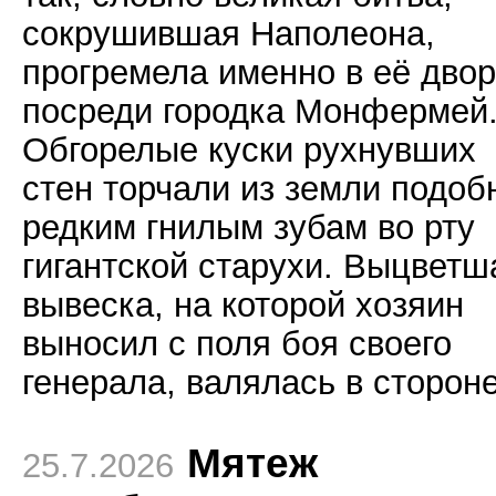
сокрушившая Наполеона,
прогремела именно в её дво
посреди городка Монфермей
Обгорелые куски рухнувших
стен торчали из земли подоб
редким гнилым зубам во рту
гигантской старухи. Выцветш
вывеска, на которой хозяин
выносил с поля боя своего
генерала, валялась в стороне
Мятеж
25.7.2026