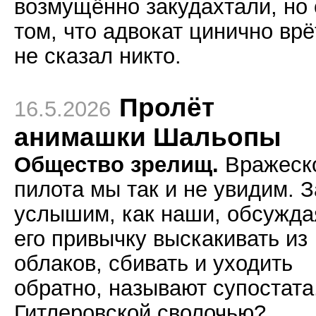
возмущённо закудахтали, но 
том, что адвокат цинично врё
не сказал никто.
Пролёт
16.5.2026
анимашки Шальопы
Общество зрелищ.
Вражеск
пилота мы так и не увидим. З
услышим, как наши, обсужда
его привычку выскакивать из
облаков, сбивать и уходить
обратно, называют супостата.
Гитлеровской сволочью?