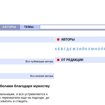
АВТОРЫ
ТЕМЫ
АВТОРЫ
А
Б
В
Г
Д
Е
Ж
З
И
Й
К
Л
М
Н
О
П
ОТ РЕДАКЦИИ
Все публикации автора
Все мнения автора
цболами благодаря мужеству
мальчишек, и все устремляются к
х перехватили еще на подходе, до
схватить и стащить.