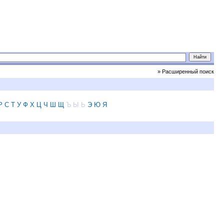
» Расширенный поиск
Р
С
Т
У
Ф
Х
Ц
Ч
Ш
Щ
Ъ
Ы
Ь
Э
Ю
Я