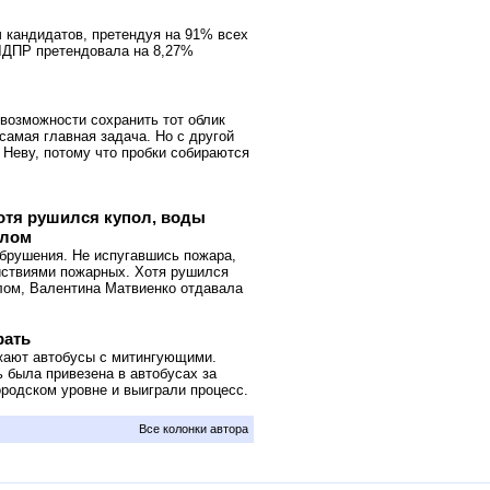
ч кандидатов, претендуя на 91% всех
 ЛДПР претендовала на 8,27%
 возможности сохранить тот облик
самая главная задача. Но с другой
 Неву, потому что пробки собираются
отя рушился купол, воды
ллом
обрушения. Не испугавшись пожара,
йствиями пожарных. Хотя рушился
лом, Валентина Матвиенко отдавала
рать
жают автобусы с митингующими.
 была привезена в автобусах за
родском уровне и выиграли процесс.
Все колонки автора