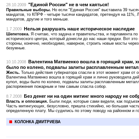
"Единой России" не в чем каяться!
28.10.2009
Правильные выборы.
Но если "Единая Россия" выставила 39 тыся
мандатов, то КПРФ - четыре тысячи кандидатов, претендуя на 11%,
мандатов, другие и того меньше.
Нельзя разрушать наше историческое наследие
1.7.2009
Шепетовка.
Я считаю, что задача и правительства, и парламента по
исторического центра, который донесли до нас наши предки. Вот это 
стороны, конечно, необходимо, наверное, строить новые мосты через
безумные.
Валентина Матвиенко вошла в горящий храм, х
10.10.2008
было по колено, подвалы залиты расплавленным мета
Жесть.
Только действия губернатора спасли в этот момент храм от 
Валентина Матвиенко вошла в горящий храм и лично руководила де
купол, воды было по колено, подвалы залиты расплавленным метал
распоряжения пожарным и тем самым спасла собор.
Без денег ни на один митинг много народу не соб
8.7.2008
Власть и оппозиция.
Были люди, которые сами видели, как подъез
Часть митингующих, безусловно, пришла стихийно, но большая часть
определенную плату. Мы судились по этому поводу на районном и го
КОЛОНКА ДМИТРИЕВА