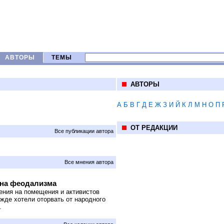
АВТОРЫ
ТЕМЫ
АВТОРЫ
А
Б
В
Г
Д
Е
Ж
З
И
Й
К
Л
М
Н
О
П
ОТ РЕДАКЦИИ
Все публикации автора
Все мнения автора
ена феодализма
ения на помещения и активистов
жде хотели оторвать от народного
.