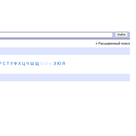
» Расширенный поиск
Р
С
Т
У
Ф
Х
Ц
Ч
Ш
Щ
Ъ
Ы
Ь
Э
Ю
Я