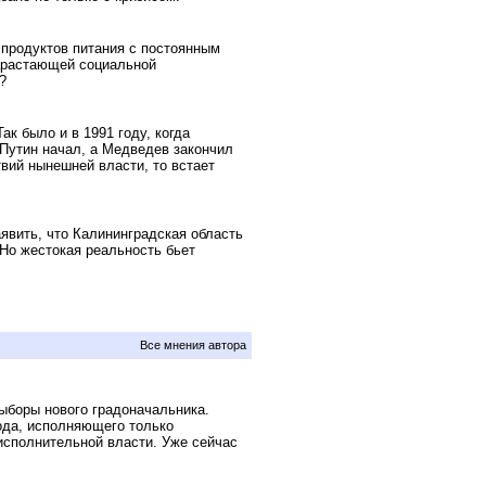
продуктов питания с постоянным
нарастающей социальной
?
к было и в 1991 году, когда
 Путин начал, а Медведев закончил
вий нынешней власти, то встает
явить, что Калининградская область
 Но жестокая реальность бьет
Все мнения автора
ыборы нового градоначальника.
ода, исполняющего только
исполнительной власти. Уже сейчас