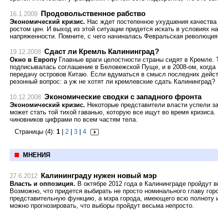
Продовольственное рабство
16.1.2009
Экономический кризис.
Нас ждет постепенное ухудшения качества 
ростом цен. И выход из этой ситуации придется искать в условиях 
напряженности. Помните, с чего начиналась Февральская революция
Cдаcт ли Кремль Калининград?
19.12.2008
Окно в Европу
Главные враги целостности страны сидят в Кремле. Та
подписывалась соглашение в Беловежской Пуще, и в 2008-ом, когда
передачу островов Китаю. Если вдуматься в смысл последних дейст
резонный вопрос: а уж не хотят ли кремлевские сдать Калининград?
Экономические сводки с западного фронта
10.12.2008
Экономический кризис.
Некоторые предcтавители власти успели за
может стать той тихой гаванью, которую все ищут во время кризиса.
чиновников цифрами по всем частям тела.
Страницы (4):
1
|
2
|
3
|
4
МНЕНИЯ
Калининграду нужен новый мэр
27.6.2012
Власть и оппозиция.
В октябре 2012 года в Калининграде пройдут в
Возможно, что придется выбирать не просто номинального главу гор
представительную функцию, а мэра города, имеющего всю полноту 
можно прогнозировать, что выборы пройдут весьма непросто.