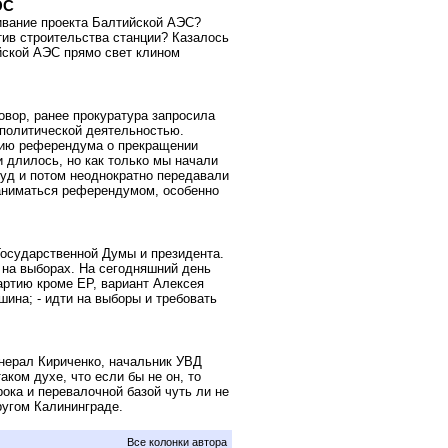
ЭС
ивание проекта Балтийской АЭС?
тив строительства станции? Казалось
тийской АЭС прямо свет клином
овор, ранее прокуратура запросила
 политической деятельностью.
нию референдума о прекращении
 длилось, но как только мы начали
уд и потом неоднократно передавали
аниматься референдумом, особенно
Государственной Думы и президента.
я на выборах. На сегодняшний день
артию кроме ЕР, вариант Алексея
шина; - идти на выборы и требовать
енерал Кириченко, начальник УВД
ком духе, что если бы не он, то
ока и перевалочной базой чуть ли не
ругом Калининграде.
Все колонки автора