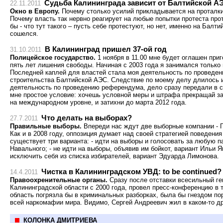
Судьба Калининграда зависит от Балтийской А
22.11.2011
Окно в Европу.
Почему столько усилий прикладывается на проталк
Почему власть так нервно реагирует на любые попытки протеста про
бы - что тут такого – пусть себе протестуют, но нет, именно на Бал
сошелся.
В Калининград пришел 37-ой год
31.10.2011
Полицейское государство.
1 ноября в 11.00 мне будет оглашен приг
пять лет лишения свободы. Начиная с 2003 года я занимался только
Последней каплей для властей стала моя деятельность по проведе
строительства Балтийской АЭС. Следствие по моему делу длилось и
деятельность по проведению референдума, дело сразу передали в с
мне простое условие: хочешь условной меры и штрафа прекращай з
на международном уровне, и затихни до марта 2012 года.
Что делать на выборах?
27.7.2011
Правильные выборы.
Впереди нас ждут две выборные компании - 
Как и в 2008 году, оппозиция думает над своей стратегией поведени
существует три варианта: - идти на выборы и голосовать за любую п
Навального; - не идти на выборы, объявив им бойкот, вариант Ильи Я
исключить себя из списка избирателей, вариант Эдуарда Лимонова.
Чистка в Калининградском УВД: to be continued?
14.4.2011
Правоохренительные органы.
Сразу после отставки всесильный г
Калининградской области с 2000 года, провел пресс-конференцию в та
область погрязла бы в криминальных разборках, была бы гнездом пор
всей наркомафии мира. Видимо, Сергей Андреевич жил в каком-то д
КОЛОНКА ДМИТРИЕВА