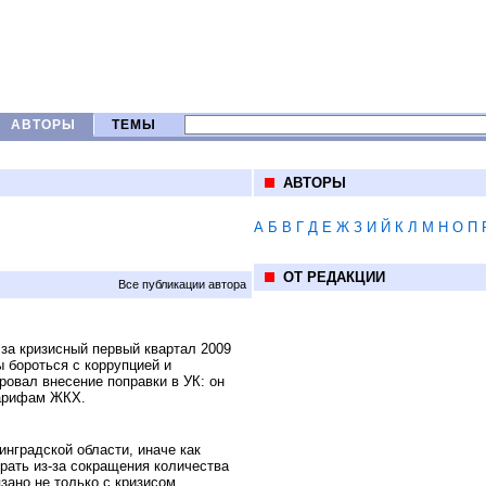
АВТОРЫ
ТЕМЫ
АВТОРЫ
А
Б
В
Г
Д
Е
Ж
З
И
Й
К
Л
М
Н
О
П
ОТ РЕДАКЦИИ
Все публикации автора
за кризисный первый квартал 2009
ы бороться с коррупцией и
ровал внесение поправки в УК: он
тарифам ЖКХ.
нградской области, иначе как
рать из-за сокращения количества
зано не только с кризисом.