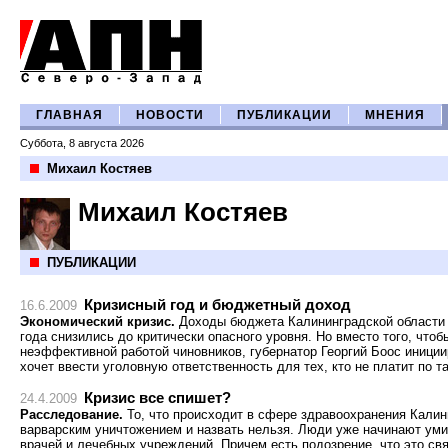
ГЛАВНАЯ
НОВОСТИ
ПУБЛИКАЦИИ
МНЕНИЯ
Суббота, 8 августа 2026
Михаил Костяев
Михаил Костяев
ПУБЛИКАЦИИ
Кризисный год и бюджетный доход
16.6.2009
Экономический кризис.
Доходы бюджета Калининградской области 
года снизились до критически опасного уровня. Но вместо того, чтоб
неэффективной работой чиновников, губернатор Георгий Боос иниции
хочет ввести уголовную ответственность для тех, кто не платит по 
Кризис все спишет?
24.4.2009
Расследование.
То, что происходит в сфере здравоохранения Калини
варварским уничтожением и назвать нельзя. Люди уже начинают уми
врачей и лечебных учреждений. Причем есть подозрение, что это свя