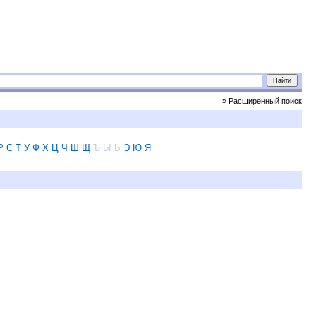
» Расширенный поиск
Р
С
Т
У
Ф
Х
Ц
Ч
Ш
Щ
Ъ
Ы
Ь
Э
Ю
Я