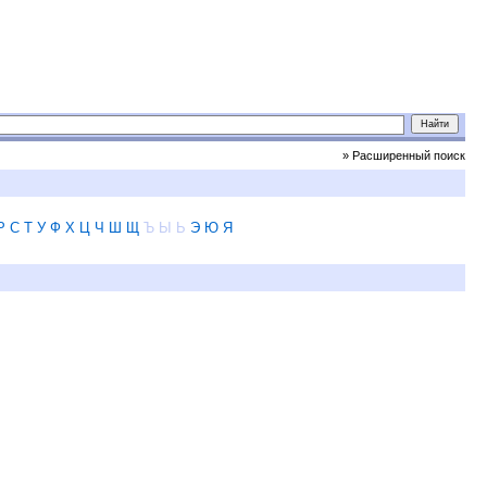
» Расширенный поиск
Р
С
Т
У
Ф
Х
Ц
Ч
Ш
Щ
Ъ
Ы
Ь
Э
Ю
Я