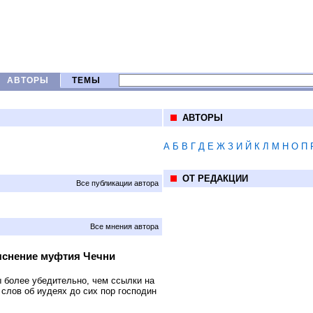
АВТОРЫ
ТЕМЫ
АВТОРЫ
А
Б
В
Г
Д
Е
Ж
З
И
Й
К
Л
М
Н
О
П
ОТ РЕДАКЦИИ
Все публикации автора
Все мнения автора
яснение муфтия Чечни
 более убедительно, чем ссылки на
 слов об иудеях до сих пор господин