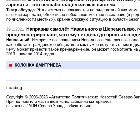
зарплаты - это неорабовладельческая система
Театр абсурда.
Эта система основывается на ряде важнейших момен
высокие зарплаты, объективно небольшое местное население (в ряде 
по численности местных), крайне сложную ситуацию в области безоп
Направив самолёт Навального в Шереметьево, г
19.1.2021
продемонстрировало, что ему нет дела до простых люд
Навальный.
История с возвращением Навального еще раз показала, 
как работает гражданское общество и как нужно вступать с ним в диал
чему может привести такое пренебрежение, он может посмотреть на
2013 - начала 2014 годов.
КОЛОНКА ДМИТРИЕВА
Loading...
Copyright
©
2006-2026 «Агентство Политических Новостей Северо-За
При полном или частичном использовании материалов,
ссылка на "АПН Северо-Запад" обязательна