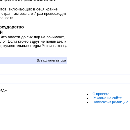
тов, включающих в себя крайне
стран гастеры в 5-7 раз превосходят
асности.
осударство
ей
что власти до сих пор не понимают,
ог. Если кто-то вдруг не понимает, к
 документальные кадры Украины конца
Все колонки автора
пад»
О проекте
Реклама на сайте
Написать в редакцию