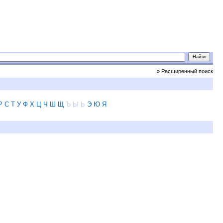
» Расширенный поиск
Р
С
Т
У
Ф
Х
Ц
Ч
Ш
Щ
Ъ
Ы
Ь
Э
Ю
Я