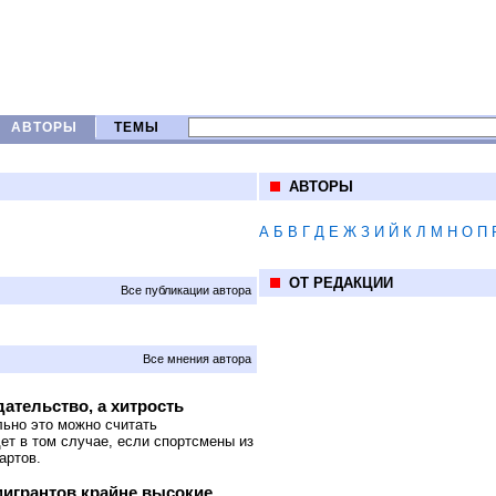
АВТОРЫ
ТЕМЫ
АВТОРЫ
А
Б
В
Г
Д
Е
Ж
З
И
Й
К
Л
М
Н
О
П
ОТ РЕДАКЦИИ
Все публикации автора
Все мнения автора
ательство, а хитрость
ьно это можно считать
т в том случае, если спортсмены из
артов.
мигрантов крайне высокие