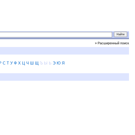
» Расширенный поиск
Р
С
Т
У
Ф
Х
Ц
Ч
Ш
Щ
Ъ
Ы
Ь
Э
Ю
Я