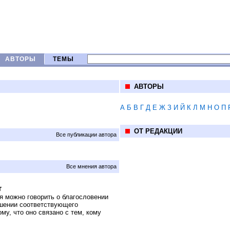
АВТОРЫ
ТЕМЫ
АВТОРЫ
А
Б
В
Г
Д
Е
Ж
З
И
Й
К
Л
М
Н
О
П
ОТ РЕДАКЦИИ
Все публикации автора
Все мнения автора
т
я можно говорить о благословении
ршении соответствующего
у, что оно связано с тем, кому