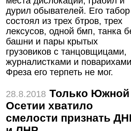
места дислокации, грабил и
дурил обывателей. Его табор
состоял из трех бтров, трех
лексусов, одной бмп, танка б
башни и пары крытых
грузовиков с танцовщицами,
журналистками и поварихами
Фреза его терпеть не мог.
Только Южной
28.8.2018
Осетии хватило
смелости признать ДН
и ЛНР