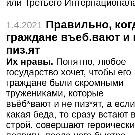
или Третьего Интернационал
Правильно, ког
1.4.2021
граждане въеб.вают и 
пиз.ят
Их нравы.
Понятно, любое
государство хочет, чтобы его
граждане были скромными
тружениками, которые
въёб*вают и не пиз*ят, а если
какая беда, то сразу встают 
строй, совершают героическ