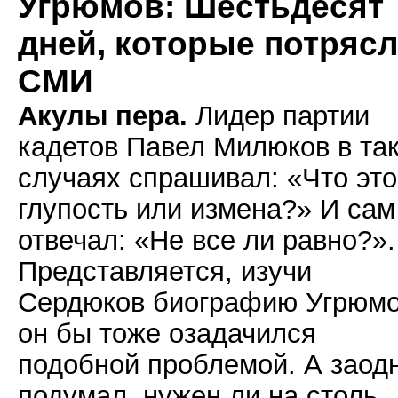
Угрюмов: Шестьдесят
дней, которые потряс
СМИ
Акулы пера.
Лидер партии
кадетов Павел Милюков в та
случаях спрашивал: «Что это
глупость или измена?» И сам
отвечал: «Не все ли равно?».
Представляется, изучи
Сердюков биографию Угрюмо
он бы тоже озадачился
подобной проблемой. А заод
подумал, нужен ли на столь