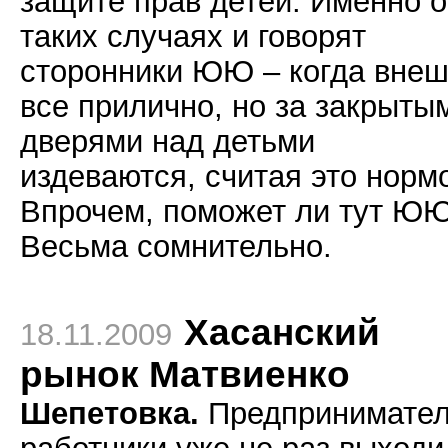
защите прав детей. Именно о
таких случаях и говорят
сторонники ЮЮ – когда вне
все прилично, но за закрыты
дверями над детьми
издеваются, считая это норм
Впрочем, поможет ли тут Ю
Весьма сомнительно.
Хасанский
18.11.2009
рынок Матвиенко
Шепетовка.
Предпринимател
работники уже не раз выходи