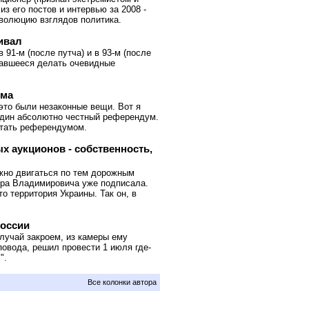
з его постов и интервью за 2008 -
эволюцию взглядов политика.
ивал
91-м (после путча) и в 93-м (после
тавшееся делать очевидные
ыма
 это были незаконные вещи. Вот я
один абсолютно честный референдум.
итать референдумом.
х аукционов - собственность,
жно двигаться по тем дорожным
ира Владимировича уже подписала.
о территория Украины. Так он, в
России
случай закроем, из камеры ему
повода, решил провести 1 июля где-
".
Все колонки автора