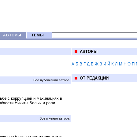
АВТОРЫ
ТЕМЫ
АВТОРЫ
А
Б
В
Г
Д
Е
Ж
З
И
Й
К
Л
М
Н
О
П
ОТ РЕДАКЦИИ
Все публикации автора
бе с коррупцией и махинациях в
 области Никиты Белых и роли
Все мнения автора
иционер (признан экстремистом и