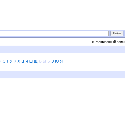
» Расширенный поиск
Р
С
Т
У
Ф
Х
Ц
Ч
Ш
Щ
Ъ
Ы
Ь
Э
Ю
Я