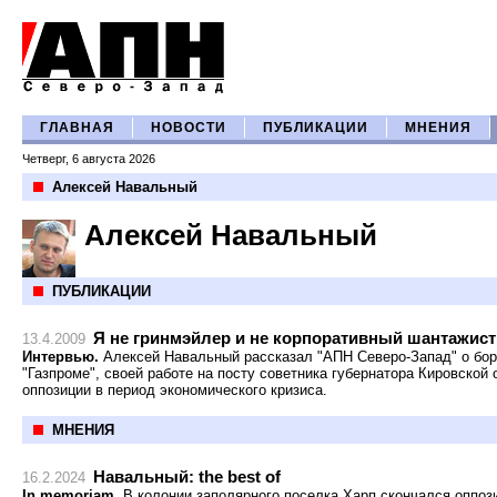
ГЛАВНАЯ
НОВОСТИ
ПУБЛИКАЦИИ
МНЕНИЯ
Четверг, 6 августа 2026
Алексей Навальный
Алексей Навальный
ПУБЛИКАЦИИ
Я не гринмэйлер и не корпоративный шантажист
13.4.2009
Интервью.
Алексей Навальный рассказал "АПН Северо-Запад" о борь
"Газпроме", своей работе на посту советника губернатора Кировской
оппозиции в период экономического кризиса.
МНЕНИЯ
Навальный: the best of
16.2.2024
In memoriam.
В колонии заполярного поселка Харп скончался оппоз