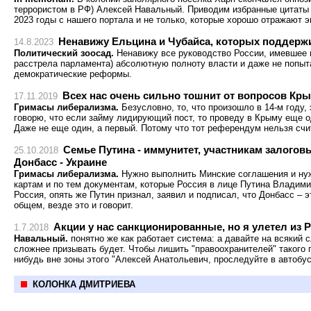
террористом в РФ) Алексей Навальный. Приводим избранные цитаты и
2023 годы с нашего портала и не только, которые хорошо отражают 
Ненавижу Ельцина и Чубайса, которых поддерж
14.8.2023
Политический зоосад.
Ненавижу все руководство России, имевшее в 
расстрела парламента) абсолютную полноту власти и даже не попы
демократические реформы.
Всех нас очень сильно тошнит от вопросов Кр
17.11.2019
Гримасы либерализма.
Безусловно, то, что произошло в 14-м году,
говорю, что если займу лидирующий пост, то проведу в Крыму еще 
Даже не еще один, а первый. Потому что тот референдум нельзя сч
Семье Путина - иммунитет, участникам залоговы
25.10.2018
Донбасс - Украине
Гримасы либерализма.
Нужно выполнить Минские соглашения и ну
картам и по тем документам, которые Россия в лице Путина Владим
Россия, опять же Путин признал, заявил и подписал, что Донбасс – эт
общем, везде это и говорит.
Акции у нас санкционированные, но я улетел из 
1.7.2018
Навальный.
понятно же как работает система: а давайте на всякий 
сложнее призывать будет. Чтобы лишить "правоохранителей" такого 
нибудь вне зоны этого "Алексей Анатольевич, проследуйте в автобус
КОЛОНКА ДМИТРИЕВА