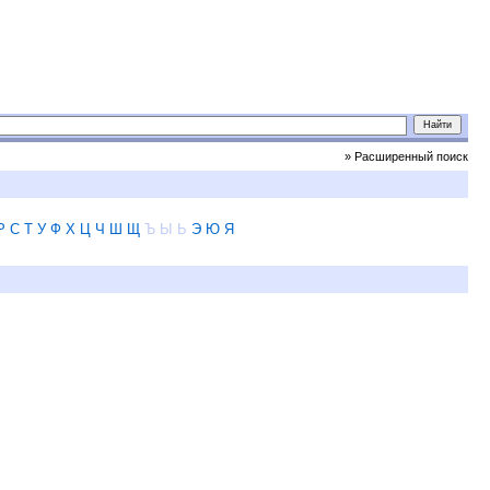
» Расширенный поиск
Р
С
Т
У
Ф
Х
Ц
Ч
Ш
Щ
Ъ
Ы
Ь
Э
Ю
Я