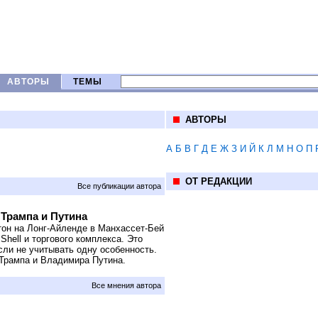
АВТОРЫ
ТЕМЫ
АВТОРЫ
А
Б
В
Г
Д
Е
Ж
З
И
Й
К
Л
М
Н
О
П
ОТ РЕДАКЦИИ
Все публикации автора
Трампа и Путина
он на Лонг-Айленде в Манхассет-Бей
hell и торгового комплекса. Это
сли не учитывать одну особенность.
 Трампа и Владимира Путина.
Все мнения автора