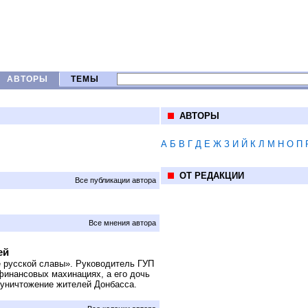
АВТОРЫ
ТЕМЫ
АВТОРЫ
А
Б
В
Г
Д
Е
Ж
З
И
Й
К
Л
М
Н
О
П
ОТ РЕДАКЦИИ
Все публикации автора
Все мнения автора
ей
 русской славы». Руководитель ГУП
инансовых махинациях, а его дочь
уничтожение жителей Донбасса.