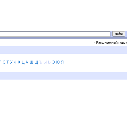
» Расширенный поиск
Р
С
Т
У
Ф
Х
Ц
Ч
Ш
Щ
Ъ
Ы
Ь
Э
Ю
Я