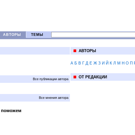
АВТОРЫ
ТЕМЫ
АВТОРЫ
А
Б
В
Г
Д
Е
Ж
З
И
Й
К
Л
М
Н
О
П
ОТ РЕДАКЦИИ
Все публикации автора
Все мнения автора
ы поможем