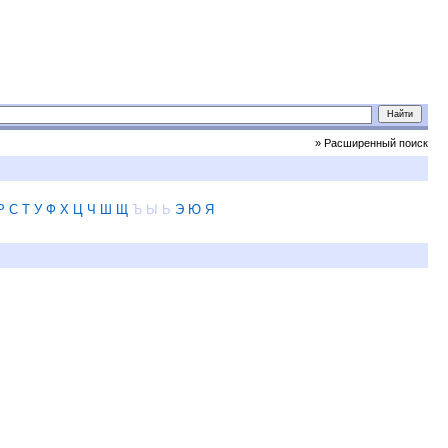
» Расширенный поиск
Р
С
Т
У
Ф
Х
Ц
Ч
Ш
Щ
Ъ
Ы
Ь
Э
Ю
Я