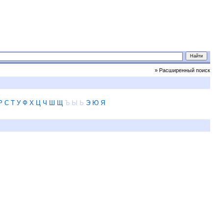
» Расширенный поиск
Р
С
Т
У
Ф
Х
Ц
Ч
Ш
Щ
Ъ
Ы
Ь
Э
Ю
Я