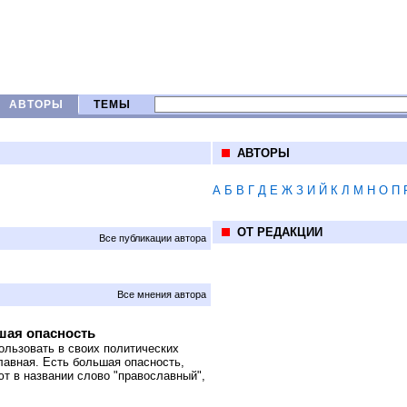
АВТОРЫ
ТЕМЫ
АВТОРЫ
А
Б
В
Г
Д
Е
Ж
З
И
Й
К
Л
М
Н
О
П
ОТ РЕДАКЦИИ
Все публикации автора
Все мнения автора
шая опасность
ользовать в своих политических
лавная. Есть большая опасность,
ют в названии слово "православный",