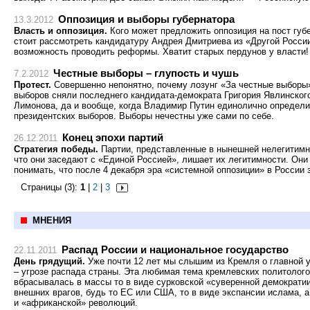
Оппозиция и выборы губернатора
13.3.2012
Власть и оппозиция.
Кого может предложить оппозиция на пост губ
стоит рассмотреть кандидатуру Андрея Дмитриева из «Другой Росс
возможность проводить реформы. Хватит старых пердунов у власти!
Честные выборы – глупость и чушь
7.2.2012
Протест.
Совершенно непонятно, почему лозунг «За честные выборы» 
выборов сняли последнего кандидата-демократа Григория Явлинского
Лимонова, да и вообще, когда Владимир Путин единолично определи
президентских выборов. Выборы нечестны уже сами по себе.
Конец эпохи партий
26.12.2011
Стратегия победы.
Партии, представленные в нынешней нелегитимно
что они заседают с «Единой Россией», лишает их легитимности. Он
понимать, что после 4 декабря эра «системной оппозиции» в России 
Страницы (3):
1
|
2
|
3
МНЕНИЯ
Распад России и национальное государство
22.11.2011
День грядущий.
Уже почти 12 лет мы слышим из Кремля о главной уг
– угрозе распада страны. Эта любимая тема кремлевских политолог
вбрасывалась в массы то в виде сурковской «суверенной демократии
внешних врагов, будь то ЕС или США, то в виде экспансии ислама, а 
и «африканской» революций.