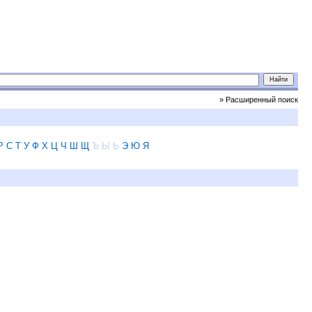
» Расширенный поиск
Р
С
Т
У
Ф
Х
Ц
Ч
Ш
Щ
Ъ
Ы
Ь
Э
Ю
Я