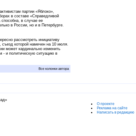
активистам партии «Яблоко»,
борах в составе «Справедливой
 способна, в случае ее
ько в России, но и в Петербурге.
ересно рассмотреть инициативу
 съезд которой намечен на 10 июля.
ртии может кардинально изменить
м - и политическую ситуацию в
Все колонки автора
пад»
О проекте
Реклама на сайте
Написать в редакцию