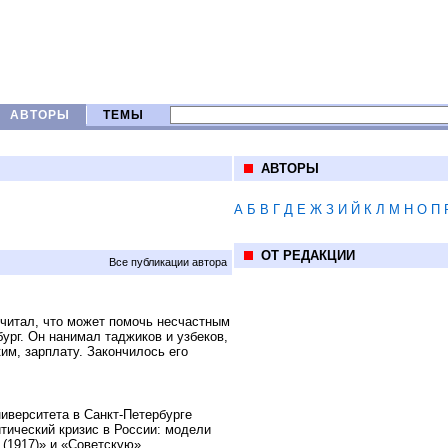
АВТОРЫ
ТЕМЫ
АВТОРЫ
А
Б
В
Г
Д
Е
Ж
З
И
Й
К
Л
М
Н
О
П
ОТ РЕДАКЦИИ
Все публикации автора
читал, что может помочь несчастным
ург. Он нанимал таджиков и узбеков,
им, зарплату. Закончилось его
иверситета в Санкт-Петербурге
тический кризис в России: модели
(1917)» и «Советскую».