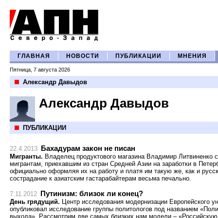
ГЛАВНАЯ
НОВОСТИ
ПУБЛИКАЦИИ
МНЕНИЯ
Пятница, 7 августа 2026
Александр Давыдов
Александр Давыдов
ПУБЛИКАЦИИ
Бахадурам закон не писан
22.4.2013
Мигранты.
Владелец продуктового магазина Владимир Литвиненко с
мигрантам, приехавшим из стран Средней Азии на заработки в Петерб
официально оформляя их на работу и платя им такую же, как и русск
сострадание к азиатским гастарабайтерам весьма печально.
Путинизм: близок ли конец?
7.11.2012
День грядущий.
Центр исследования модернизации Европейского ун
опубликовал исследование группы политологов под названием «Поли
выхода». Рассмотрим две самых близких нам модели – «Российскую 