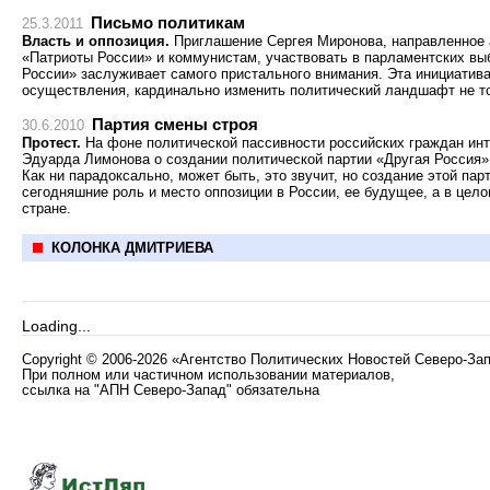
Письмо политикам
25.3.2011
Власть и оппозиция.
Приглашение Сергея Миронова, направленное 
«Патриоты России» и коммунистам, участвовать в парламентских вы
России» заслуживает самого пристального внимания. Эта инициатива
осуществления, кардинально изменить политический ландшафт не тол
Партия смены строя
30.6.2010
Протест.
На фоне политической пассивности российских граждан инт
Эдуарда Лимонова о создании политической партии «Другая Россия»,
Как ни парадоксально, может быть, это звучит, но создание этой па
сегодняшние роль и место оппозиции в России, ее будущее, а в цело
стране.
КОЛОНКА ДМИТРИЕВА
Loading...
Copyright
©
2006-2026 «Агентство Политических Новостей Северо-За
При полном или частичном использовании материалов,
ссылка на "АПН Северо-Запад" обязательна