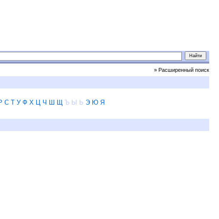
» Расширенный поиск
Р
С
Т
У
Ф
Х
Ц
Ч
Ш
Щ
Ъ
Ы
Ь
Э
Ю
Я