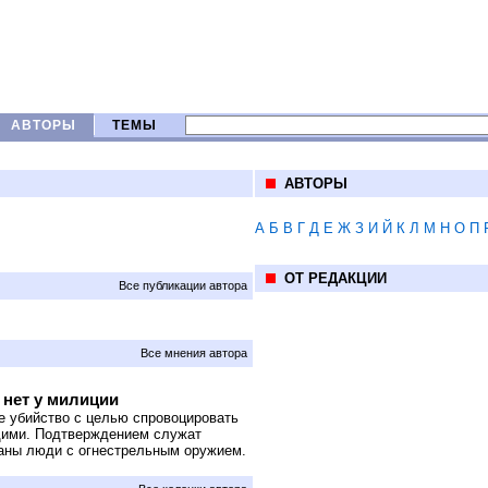
АВТОРЫ
ТЕМЫ
АВТОРЫ
А
Б
В
Г
Д
Е
Ж
З
И
Й
К
Л
М
Н
О
П
ОТ РЕДАКЦИИ
Все публикации автора
Все мнения автора
 нет у милиции
е убийство с целью спровоцировать
щими. Подтверждением служат
ваны люди с огнестрельным оружием.