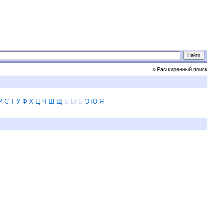
» Расширенный поиск
Р
С
Т
У
Ф
Х
Ц
Ч
Ш
Щ
Ъ
Ы
Ь
Э
Ю
Я