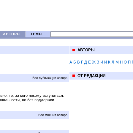
АВТОРЫ
ТЕМЫ
АВТОРЫ
А
Б
В
Г
Д
Е
Ж
З
И
Й
К
Л
М
Н
О
П
ОТ РЕДАКЦИИ
Все публикации автора
о, те, за кого некому вступиться.
иональности, но без поддержки
Все мнения автора